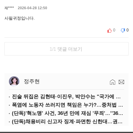
재****
2026-04-28 12:50
사필귀정입니다.
0
0
1/1
댓글 더보기
정주현
진술 뒤집은 김현태·이진우, 박안수는 "국가에 헌신"…법정서 드러난 군 수뇌부의 민낯
폭염에 노동자 쓰러지면 책임은 누가?…중처법 처벌될까?
(단독)'혁노맹' 사건, 36년 만에 재심 '무죄'…’'36시간 불법구금·자백강요' 인정
(단독)채용비리 신고자 징계·파면한 신한대…권익위 제동에도 갈등 계속