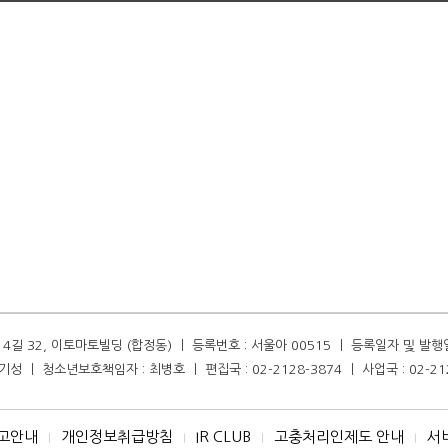
길 32, 이토마토빌딩 (합정동) ㅣ 등록번호 : 서울아 00515 ㅣ 등록일자 및 발행일자 :
성 ㅣ 청소년보호책임자 : 최병호 ㅣ 편집국 : 02-2128-3874 ㅣ 사업국 : 02-21
고안내
개인정보취급방침
IR CLUB
고충처리인제도 안내
서
I
I
I
I