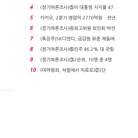
로이터에 성명...
4
(정기여론조사)⑤이 대통령 지지율 47.
7%…일주일 만에 ...
5
카카오, 2분기 영업익 2770억원…전년
비 36% 증가...
6
(정기여론조사)④최고위원 최민희·박선
원 '양강'…서미...
7
(특징주)SK디앤디, 금감원 유증 제동에
장 초반 상한가...
8
(정기여론조사)⑥민주 46.2% 대 국힘
31.0%…오차범위 밖 ...
9
(정기여론조사)③2순위, 10명 중 4명
'송영길'…정청래 '한 ...
10
(마약범죄, 처벌에서 치료로)②(단
독)"마약은 전염병…여성...