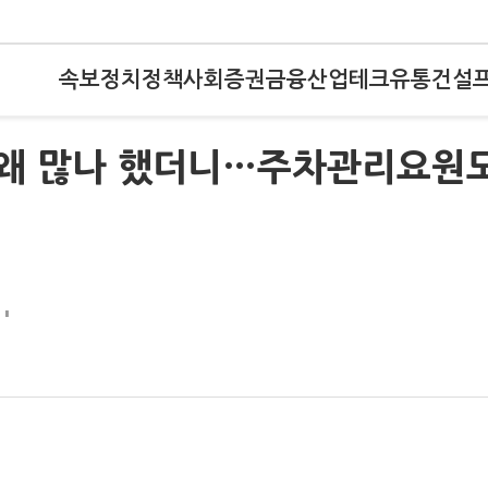
속보
정치
정책
사회
증권
금융
산업
테크
유통
건설
반 왜 많나 했더니…주차관리요원
행
'