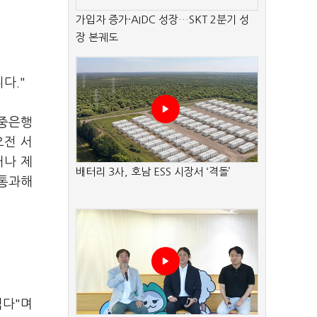
가입자 증가·AIDC 성장…SKT 2분기 성
장 본궤도
다."
시중은행
오전 서
거나 제
배터리 3사, 호남 ESS 시장서 ‘격돌’
 통과해
렵다"며