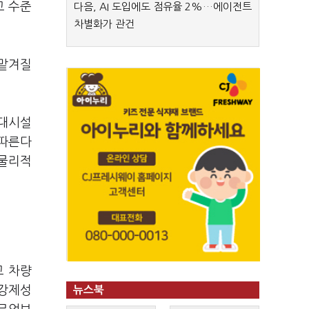
고 수준
다음, AI 도입에도 점유율 2%…에이전트
차별화가 관건
 맡겨질
부대시설
 따른다
 물리적
고 차량
 강제성
뉴스북