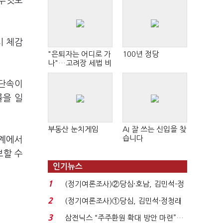
 무엇보
시 체감
"은퇴자는 어디로 가
100년 정당
나"…고려장 세법 비
판 확산
 단속이
률을 일
부동산 눈치게임
AI 잘 쓰는 신입을 찾
습니다
단계에서
보할 수
인기뉴스
1
(정기여론조사)②당심·호남, 김민석-정
청래 '초접전'...
2
(정기여론조사)①당심, 김민석·정청래
'초접전'…대통령 ...
3
삼전닉스 “주주환원 확대 방안 마련”…