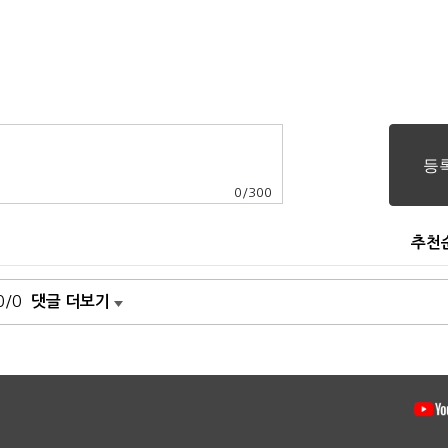
0
/
300
추천
0/0
댓글 더보기