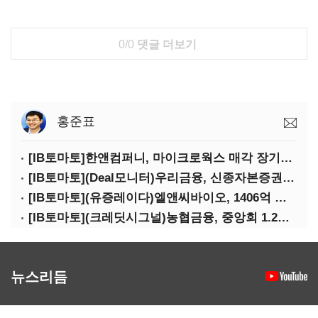
0/0
댓글 더보기
홍준표
[IB토마토]한앤컴퍼니, 마이크로웍스 매각 장기화 대비…배당 회수판 깔았다
[IB토마토](Deal모니터)우리금융, 신종자본증권 발행했지만 차환금리 '부담'
[IB토마토](유증레이다)엘앤씨바이오, 1406억 유증…최대주주는 절반만 청약
[IB토마토](크레딧시그널)농협금융, 중앙회 1.2조 지원받아 생산적금융 확대
뉴스리듬