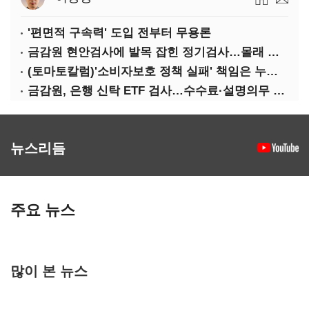
'편면적 구속력' 도입 전부터 무용론
금감원 현안검사에 발목 잡힌 정기검사…몰래 웃는 금융권
(토마토칼럼)'소비자보호 정책 실패' 책임은 누가 지나
금감원, 은행 신탁 ETF 검사…수수료·설명의무 정조준
뉴스리듬
주요 뉴스
많이 본 뉴스