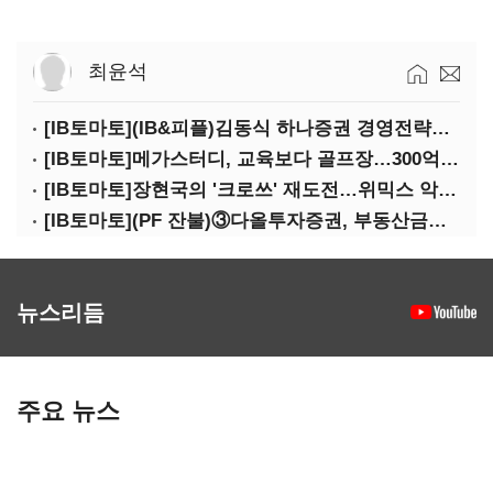
최윤석
[IB토마토](IB&피플)김동식 하나증권 경영전략본부장
[IB토마토]메가스터디, 교육보다 골프장…300억 대여 뒤 보증 리스크
[IB토마토]장현국의 '크로쓰' 재도전…위믹스 악몽 지울 수 있나
[IB토마토](PF 잔불)③다올투자증권, 부동산금융 줄였지만 정상화는 진행형
뉴스리듬
주요 뉴스