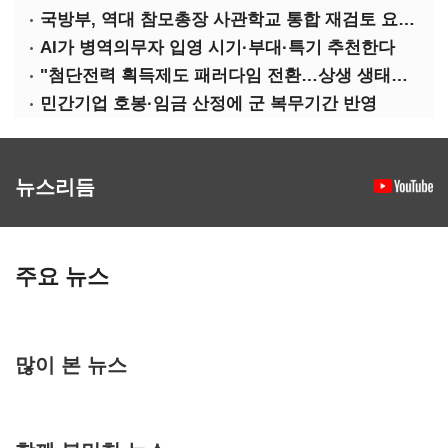
국방부, 역대 참모총장 사관학교 통합 재검토 요구에 "다양한 의견 수렴해 합리적 시스템 만들 것"
AI가 병역의무자 입영 시기·부대·특기 추천한다
"첨단전력 획득제도 패러다임 전환…상생 생태계 조성해 대체불가 K-방산 도약"
민간기업 호봉·임금 산정에 군 복무기간 반영
뉴스리듬
주요 뉴스
많이 본 뉴스