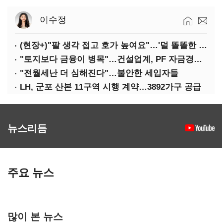
이수정
(현장+)"팔 생각 접고 호가 높여요"…'덜 똘똘한 한 채' 20억 키맞추기
"토지보다 금융이 병목"…건설업계, PF 자금경색 해소 목소리
"전월세난 더 심해진다"…불안한 세입자들
LH, 군포 산본 11구역 시행 계약…3892가구 공급
뉴스리듬
주요 뉴스
많이 본 뉴스