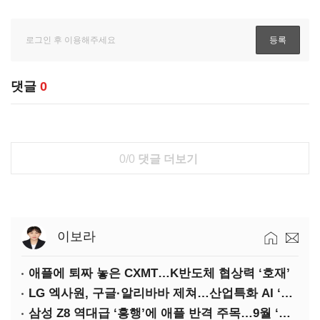
댓글
0
0/0
댓글 더보기
이보라
애플에 퇴짜 놓은 CXMT…K반도체 협상력 ‘호재’
LG 엑사원, 구글·알리바바 제쳐…산업특화 AI ‘속도’
삼성 Z8 역대급 ‘흥행’에 애플 반격 주목…9월 ‘폴더블 대전’