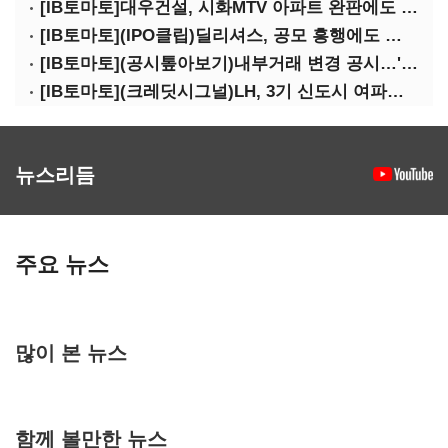
[IB토마토]대우건설, 시화MTV 아파트 완판에도 손실…공사비 회수 난항
[IB토마토](IPO클립)딜리셔스, 공모 흥행에도 락업은 미미…441곳 중 확약 5곳
[IB토마토](공시톺아보기)내부거래 변경 공시…'20% 룰' 뭐길래
[IB토마토](크레딧시그널)LH, 3기 신도시 여파로…차입금 109조까지 확대
뉴스리듬
주요 뉴스
많이 본 뉴스
함께 볼만한 뉴스