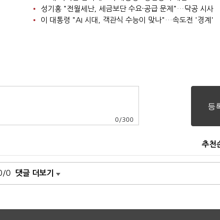
성기홍 "전월세난, 세금보단 수요·공급 문제"…닥공 시사
이 대통령 "AI 시대, 객관식 수능이 맞나"…속도전 '경계'
0
/
300
추천
0/0
댓글 더보기