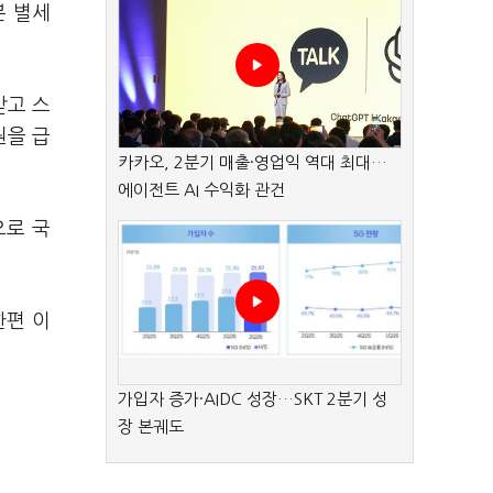
분 별세
받고 스
원을 급
카카오, 2분기 매출·영업익 역대 최대…
에이전트 AI 수익화 관건
으로 국
한편 이
가입자 증가·AIDC 성장…SKT 2분기 성
장 본궤도