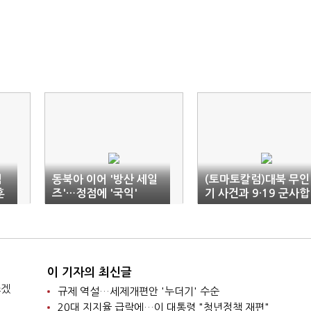
심
동북아 이어 '방산 세일
(토마토칼럼)대북 무인
훈
즈'…정점에 '국익'
기 사건과 9·19 군사합
의 복원
이 기자의 최신글
쓰겠
규제 역설…세제개편안 '누더기' 수순
20대 지지율 급락에…이 대통령 "청년정책 재편"