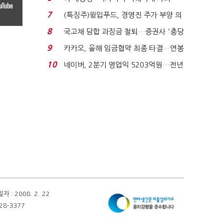
적극적 조사로 진...
7
(특징주)윙입푸드, 경영진 주가 부양 의
지에 상한가...
8
국고채 담합 과징금 철퇴…증권사 '충당
금 폭탄' 우려...
9
카카오, 올해 임금협약 최종 타결…연봉
6.3% 인상·격려...
10
네이버, 2분기 영업익 5203억원…전년
비 0.2% 감소...
 2008. 2. 22
28-3377