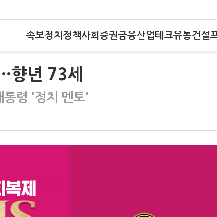
속보
정치
정책
사회
증권
금융
산업
테크
유통
건설
…향년 73세
대통령 '정치 멘토'