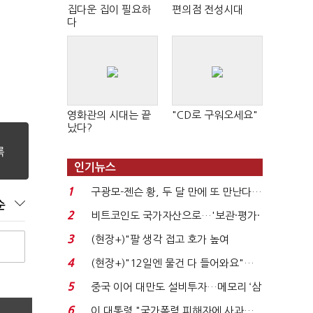
집다운 집이 필요하
편의점 전성시대
다
영화관의 시대는 끝
"CD로 구워오세요"
났다?
인기뉴스
1
구광모-젠슨 황, 두 달 만에 또 만난다…
순
로봇·AI 등 논...
2
비트코인도 국가자산으로…'보관·평가·
처분' 기준은 ...
3
(현장+)"팔 생각 접고 호가 높여
요"…'덜 똘똘한 한 채' 20...
4
(현장+)"12일엔 물건 다 들어와요"…
빈 매대 채우며 문 연 ...
5
중국 이어 대만도 설비투자…메모리 ‘삼
국전쟁’
6
이 대통령 "국가폭력 피해자에 사과…