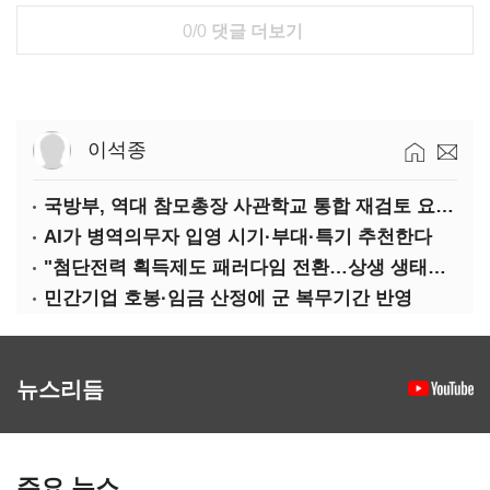
0/0
댓글 더보기
이석종
국방부, 역대 참모총장 사관학교 통합 재검토 요구에 "다양한 의견 수렴해 합리적 시스템 만들 것"
AI가 병역의무자 입영 시기·부대·특기 추천한다
"첨단전력 획득제도 패러다임 전환…상생 생태계 조성해 대체불가 K-방산 도약"
민간기업 호봉·임금 산정에 군 복무기간 반영
뉴스리듬
주요 뉴스