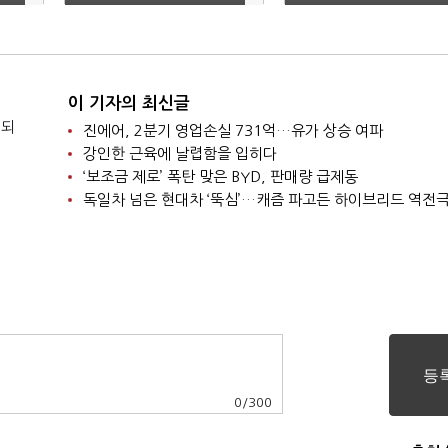
방’으로 변신
이 기자의 최신글
 되
진에어, 2분기 영업손실 731억…유가 상승 여파
강인한 근육에 날렵함을 입히다
‘보조금 제로’ 폭탄 맞은 BYD, 판매량 급제동
독일차 넘은 현대차 ‘뚝심’…캐즘 파고든 하이브리드 역전
0
/
300