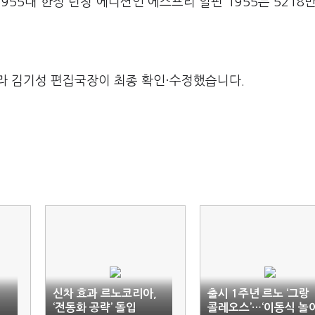
1955대 한정 런칭 에디션인 에스프리 알핀 1955는 5218만
라 김기성 편집국장이 최종 확인·수정했습니다.
신차 효과 르노코리아,
출시 1주년 르노 ‘그랑
‘전동화 공략’ 돌입
콜레오스’…‘이동식 놀