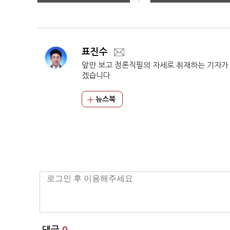
중 처음”
표진수
앞만 보고 정론직필의 자세로 취재하는 기자가
겠습니다
뉴스북