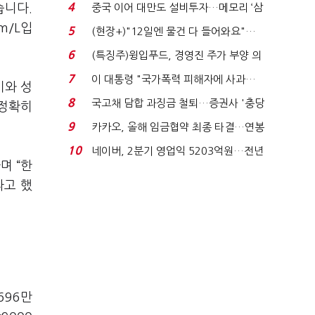
요"…'덜 똘똘한 한 채' 20...
4
습니다.
중국 이어 대만도 설비투자…메모리 ‘삼
국전쟁’
m/L입
5
(현장+)"12일엔 물건 다 들어와요"…
빈 매대 채우며 문 연 ...
6
(특징주)윙입푸드, 경영진 주가 부양 의
지에 상한가...
7
이 대통령 "국가폭력 피해자에 사과…
비와 성
적극적 조사로 진...
8
국고채 담합 과징금 철퇴…증권사 '충당
 정확히
금 폭탄' 우려...
9
카카오, 올해 임금협약 최종 타결…연봉
6.3% 인상·격려...
10
네이버, 2분기 영업익 5203억원…전년
며 “한
비 0.2% 감소...
라고 했
696만