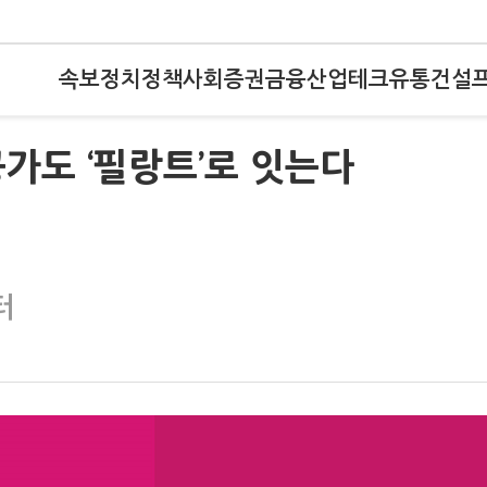
속보
정치
정책
사회
증권
금융
산업
테크
유통
건설
공가도 ‘필랑트’로 잇는다
터