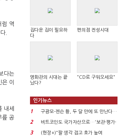
처럼 역
집다운 집이 필요하
편의점 전성시대
다.
다
V보다는
영화관의 시대는 끝
"CD로 구워오세요"
인은 이
났다?
인기뉴스
를 내세
1
구광모-젠슨 황, 두 달 만에 또 만난다…
무릎 공
로봇·AI 등 논...
2
비트코인도 국가자산으로…'보관·평가·
처분' 기준은 ...
3
(현장+)"팔 생각 접고 호가 높여