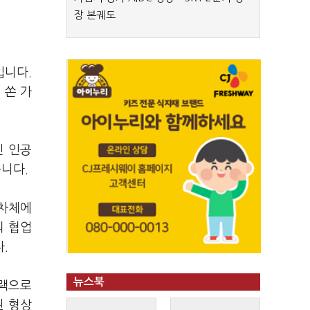
장 본궤도
입니다.
 쏜 가
신 인공
니다.
 차체에
의 협업
.
뉴스북
블랙으로
된 형상