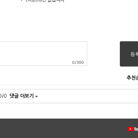
0
/
300
추천
0/0
댓글 더보기