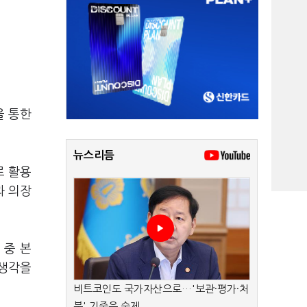
을 통한
뉴스리듬
로 활용
과 의장
 중 본
 생각을
비트코인도 국가자산으로…'보관·평가·처
분' 기준은 숙제