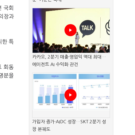
면 국회
회의장과
위한 특
카카오, 2분기 매출·영업익 역대 최대…
에이전트 AI 수익화 관건
표 회동
 명분을
가입자 증가·AIDC 성장…SKT 2분기 성
장 본궤도