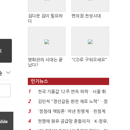
집다운 집이 필요하
편의점 전성시대
다
영화관의 시대는 끝
"CD로 구워오세요"
났다?
순
인기뉴스
1
전국 기름값 12주 연속 하락…서울 휘
발윳값 1909원...
2
김민석 "경선갈등 완전 제로 노력"…정
청래 "반명 공세 사...
3
'정청래 책임론' 꺼낸 친명계…친청계
는 추가투표 때리기...
4
전쟁에 원유 공급망 흔들리자…K-정유,
에너지안보 핵심...