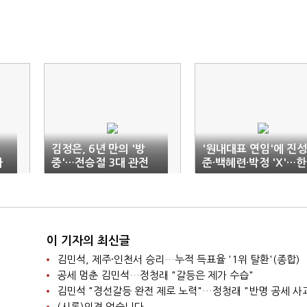
김정은, 6년 만의 '방
'원내대표 연임'에 진성
아
중'…전승절 3대 관전
준·백혜련·박정 'X'…한
포인트
병도 'O'
이 기자의 최신글
김민석, 제주·인천서 승리…누적 득표율 '1위 탈환'(종합)
공세 멈춘 김민석…정청래 "갈등은 제가 수습"
김민석 "경선갈등 완전 제로 노력"…정청래 "반명 공세 사
(시론)의견 없습니다