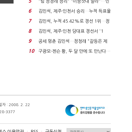
5
"팀 정청래 정리" "이중잣대 말라"…민
주 최고위원 계파 다...
6
김민석, 제주·인천서 승리…누적 득표율
'1위 탈환'(종합)...
7
김민석, 누적 45.42%로 경선 1위…정
청래와 격차 0.86%p(...
8
김민석, 제주·인천 당대표 경선서 '1
위'(1보)...
9
공세 멈춘 김민석…정청래 "갈등은 제
가 수습"
10
구광모-젠슨 황, 두 달 만에 또 만난다…
로봇·AI 등 논...
 2008. 2. 22
28-3377
비스 이용약관
RSS
구독신청