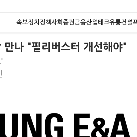
속보
정치
정책
사회
증권
금융
산업
테크
유통
건설
 만나 "필리버스터 개선해야"
'
진