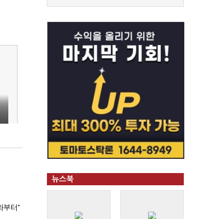
뉴스북
과부터"