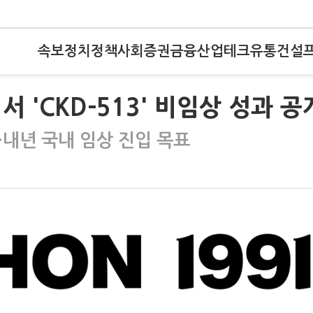
속보
정치
정책
사회
증권
금융
산업
테크
유통
건설
 'CKD-513' 비임상 성과 공
내년 국내 임상 진입 목표