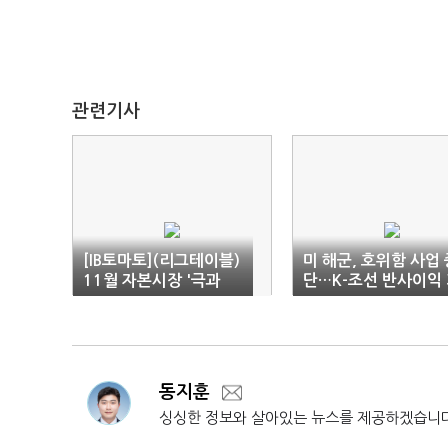
관련기사
[IB토마토](리그테이블)
미 해군, 호위함 사업 
11월 자본시장 '극과
단…K-조선 반사이익
극'…ECM은 활황, DC
대
M은 위축
동지훈
싱싱한 정보와 살아있는 뉴스를 제공하겠습니