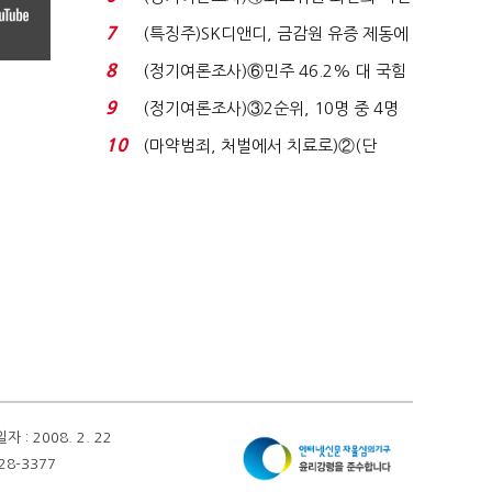
원 '양강'…서미...
7
(특징주)SK디앤디, 금감원 유증 제동에
장 초반 상한가...
8
(정기여론조사)⑥민주 46.2% 대 국힘
31.0%…오차범위 밖 ...
9
(정기여론조사)③2순위, 10명 중 4명
'송영길'…정청래 '한 ...
10
(마약범죄, 처벌에서 치료로)②(단
독)"마약은 전염병…여성...
 2008. 2. 22
28-3377