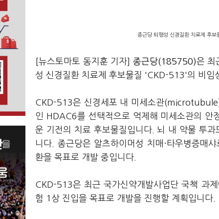
종근당 퇴행성 신경질환 치료제 후보물질
[뉴스토마토 동지훈 기자]
종근당(185750)
은 최
성 신경질환 치료제 후보물질 'CKD-513'의 비
CKD-513은 신경세포 내 미세소관(microtubu
인 HDAC6를 선택적으로 억제해 미세소관의 안
운 기전의 치료 후보물질입니다. 뇌 내 약물 투과
니다. 종근당은 알츠하이머성 치매·타우병증매샤르코-마
환을 목표로 개발 중입니다.
CKD-513은 최근 국가신약개발사업단 국책 과
험 1상 진입을 목표로 개발을 진행할 계획입니다.