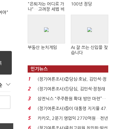
"은퇴자는 어디로 가
100년 정당
나"…고려장 세법 비
어야"
판 확산
부동산 눈치게임
AI 잘 쓰는 신입을 찾
습니다
인기뉴스
1
(정기여론조사)②당심·호남, 김민석-정
순
청래 '초접전'...
2
(정기여론조사)①당심, 김민석·정청래
'초접전'…대통령 ...
3
삼전닉스 “주주환원 확대 방안 마련”…
로이터에 성명...
4
(정기여론조사)⑤이 대통령 지지율 47.
7%…일주일 만에 ...
5
카카오, 2분기 영업익 2770억원…전년
비 36% 증가...
6
(정기여론조사)④최고위원 최민희·박선