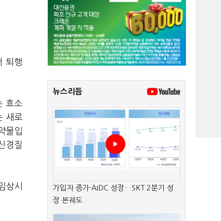
서 퇴행
뉴스리듬
는 효소
는 새로
 약물입
 신경질
 임상시
가입자 증가·AIDC 성장…SKT 2분기 성
장 본궤도