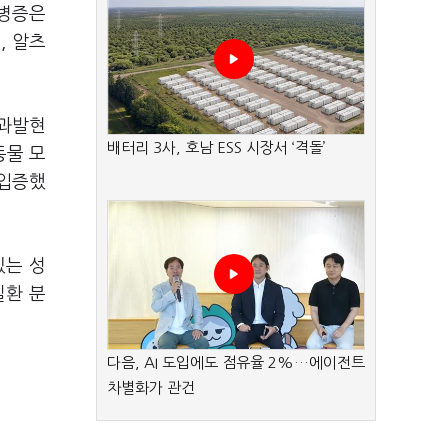
우병증은
, 알츠
 과발현
배터리 3사, 호남 ESS 시장서 ‘격돌’
동물 모
 입증했
있는 성
질환 분
다음, AI 도입에도 점유율 2%…에이전트
차별화가 관건