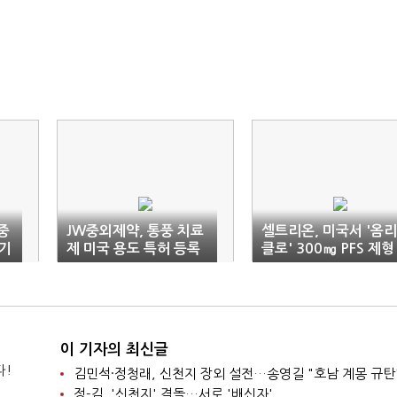
중
JW중외제약, 통풍 치료
셀트리온, 미국서 '옴리
 기
제 미국 용도 특허 등록
클로' 300㎎ PFS 제형
허가 획득
이 기자의 최신글
다!
김민석·정청래, 신천지 장외 설전…송영길 "호남 계몽 규탄
정-김, '신천지' 격돌…서로 '배신자'