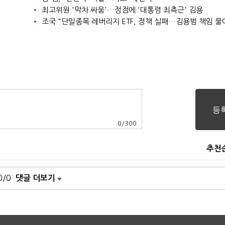
최고위원 '막차 싸움'…정점에 '대통령 최측근' 김용
조국 "단일종목 레버리지 ETF, 정책 실패…김용범 책임 물
0
/
300
추천
0/0
댓글 더보기