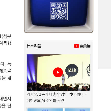
로(성분
 획득했
뉴스리듬
다. 특
 제품을
폭을 넓
카카오, 2분기 매출·영업익 역대 최대…
아내면서
에이전트 AI 수익화 관건
업을 단