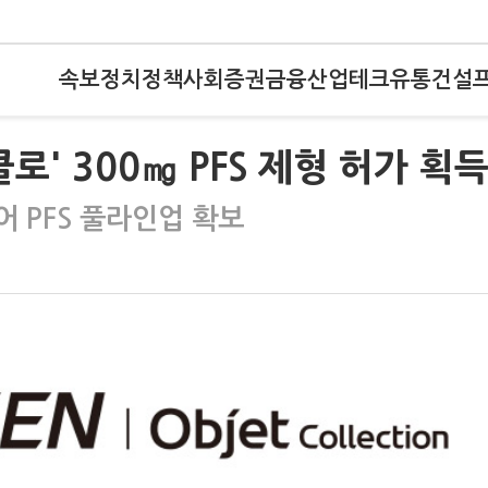
속보
정치
정책
사회
증권
금융
산업
테크
유통
건설
로' 300㎎ PFS 제형 허가 획
어 PFS 풀라인업 확보