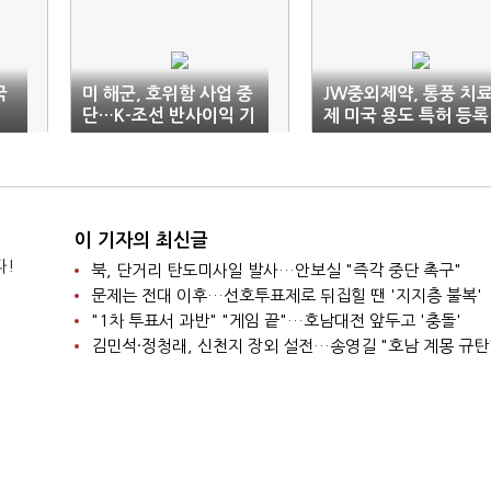
국
미 해군, 호위함 사업 중
JW중외제약, 통풍 치
단…K-조선 반사이익 기
제 미국 용도 특허 등록
대
이 기자의 최신글
다!
북, 단거리 탄도미사일 발사…안보실 "즉각 중단 촉구"
문제는 전대 이후…선호투표제로 뒤집힐 땐 '지지층 불복'
"1차 투표서 과반" "게임 끝"…호남대전 앞두고 '충돌'
김민석·정청래, 신천지 장외 설전…송영길 "호남 계몽 규탄