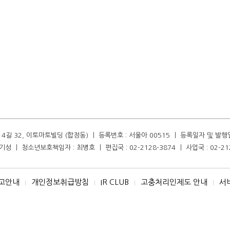
길 32, 이토마토빌딩 (합정동) ㅣ 등록번호 : 서울아 00515 ㅣ 등록일자 및 발행일자 :
성 ㅣ 청소년보호책임자 : 최병호 ㅣ 편집국 : 02-2128-3874 ㅣ 사업국 : 02-21
고안내
개인정보취급방침
IR CLUB
고충처리인제도 안내
서
I
I
I
I