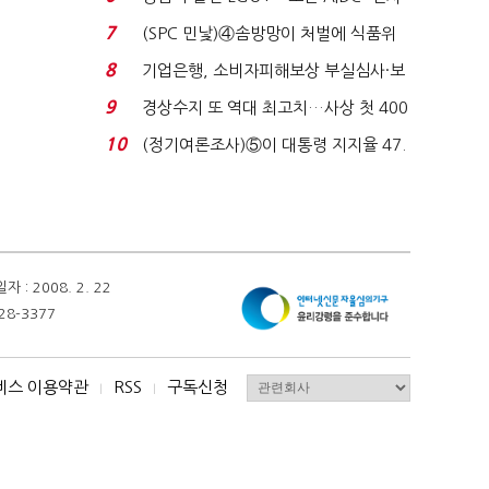
업 드라이브'...
7
(SPC 민낯)④솜방망이 처벌에 식품위
생법 위반 반복...
8
기업은행, 소비자피해보상 부실심사·보
이스피싱 공시 ...
9
경상수지 또 역대 최고치…사상 첫 400
억달러에 '3% 성...
10
(정기여론조사)⑤이 대통령 지지율 47.
7%…일주일 만에 ...
 2008. 2. 22
28-3377
비스 이용약관
RSS
구독신청
I
I