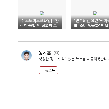
[뉴스토마토프라임] "찬
"빈수레만 요란"…미
란한 불빛 뒤 잠복한 그
의 '소비 양극화' 민낯
림자"
동지훈
싱싱한 정보와 살아있는 뉴스를 제공하겠습니
뉴스북