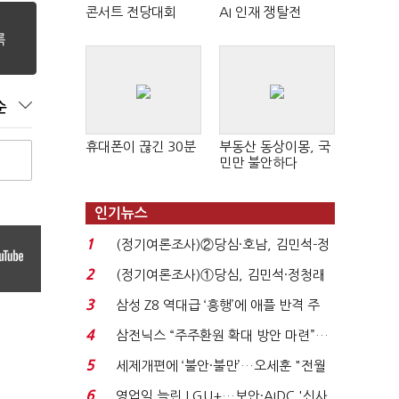
콘서트 전당대회
AI 인재 쟁탈전
순
휴대폰이 끊긴 30분
부동산 동상이몽, 국
민만 불안하다
인기뉴스
1
(정기여론조사)②당심·호남, 김민석-정
청래 '초접전'...
2
(정기여론조사)①당심, 김민석·정청래
'초접전'…대통령 ...
3
삼성 Z8 역대급 ‘흥행’에 애플 반격 주
목…9월 ‘폴...
4
삼전닉스 “주주환원 확대 방안 마련”…
로이터에 성명...
5
세제개편에 ‘불안·불만’…오세훈 "전월
세 구하기 더 ...
6
영업익 늘린 LGU+…보안·AIDC '신사