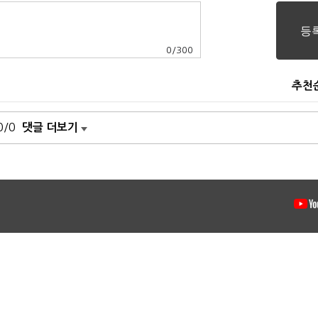
0
/
300
추천
0/0
댓글 더보기