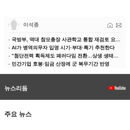
이석종
국방부, 역대 참모총장 사관학교 통합 재검토 요구에 "다양한 의견 수렴해 합리적 시스템 만들 것"
AI가 병역의무자 입영 시기·부대·특기 추천한다
"첨단전력 획득제도 패러다임 전환…상생 생태계 조성해 대체불가 K-방산 도약"
민간기업 호봉·임금 산정에 군 복무기간 반영
뉴스리듬
주요 뉴스