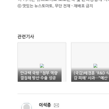
ⓒ 맛있는 뉴스토마토, 무단 전재 - 재배포 금지
관련기사
안규백 국방 "정부 역량
(국감)배경훈 'R&D 
결집해 방산 수출 성공
감 피해' 사과…"예산
지원"
정화·제도 보완 약속"
이석종