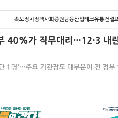
속보
정치
정책
사회
증권
금융
산업
테크
유통
건설
부 40%가 직무대리…12·3 내
단 1명'…주요 기관장도 대부분이 전 정부