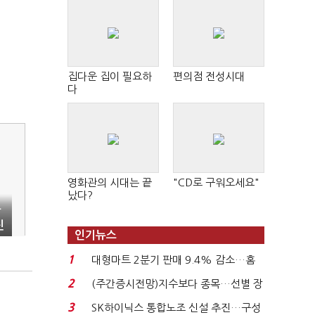
집다운 집이 필요하
편의점 전성시대
다
영화관의 시대는 끝
"CD로 구워오세요"
났다?
담
신
인기뉴스
1
대형마트 2분기 판매 9.4% 감소…홈
플러스 사태 여파...
2
(주간증시전망)지수보다 종목…선별 장
세 이어진다...
3
SK하이닉스 통합노조 신설 추진…구성