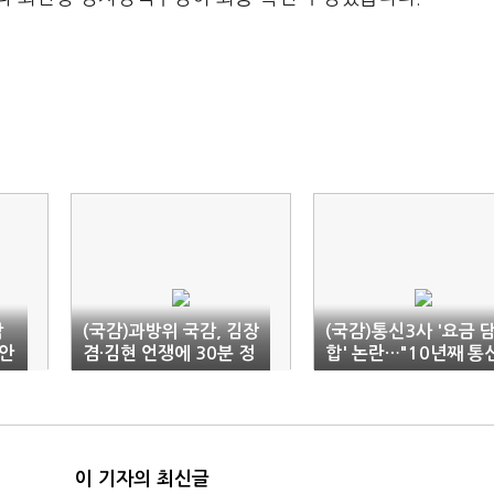
삭
(국감)과방위 국감, 김장
(국감)통신3사 '요금 
 안
겸·김현 언쟁에 30분 정
합' 논란…"10년째 통
회 후 재개
비 못 내리는 구조"
이 기자의 최신글