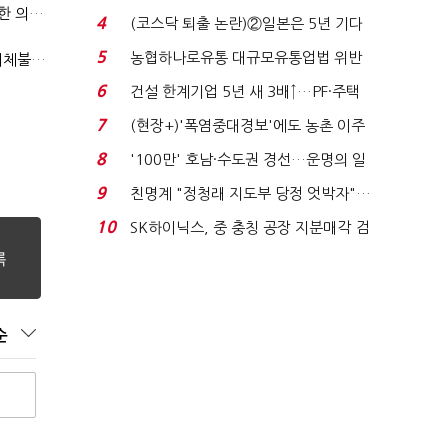
국방부, 역대 참모총장 사관학교 통합 재검토 요구에 "다양한 의견 수렴해 합리적 시스템 만들 것"
원 간 성과급 불...
4
(코스닥 퇴출 논란)②일본은 5년 기다
려주는데 우리는 ...
5
농협하나로유통 대규모유통업법 위반
"첨단전력 획득제도 패러다임 전환…상생 생태계 조성해 대체불가 K-방산 도약"
적발…공정위, 과...
6
건설 한계기업 5년 새 3배↑…PF·주택
침체에 재무 ...
7
(현장+)'폭염중대경보'에도 농촌 이주
노동자는 강행군…'야...
8
'100만' 호남·수도권 경선…운명의 일
주일
9
친명계 "정청래 지도부 당정 엇박자"…
친청계 "신천지 오...
10
SK하이닉스, 중 충칭 공장 지분매각 검
토?…“확정된 바...
순