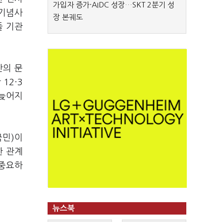
가입자 증가·AIDC 성장…SKT 2분기 성
쟁기념사
장 본궤도
들 기관
만의 문
12·3
 늦어지
국민)이
한 관계
 중요하
뉴스북