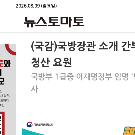
2026.08.09 (일요일)
(국감)국방장관 소개 간
청산 요원
국방부 1급중 이재명정부 임명 '
사