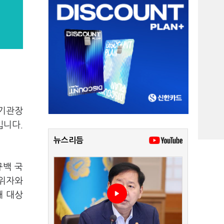
 기관장
입니다.
뉴스리듬
규백 국
직위자와
개 대상