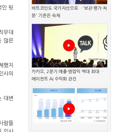
섞인 뒷
비트코인도 국가자산으로…'보관·평가·처
분' 기준은 숙제
 직무대
등 많은
배제했지
카카오, 2분기 매출·영업익 역대 최대…
 인사의
에이전트 AI 수익화 관건
는 대변
 사람들
된 인사