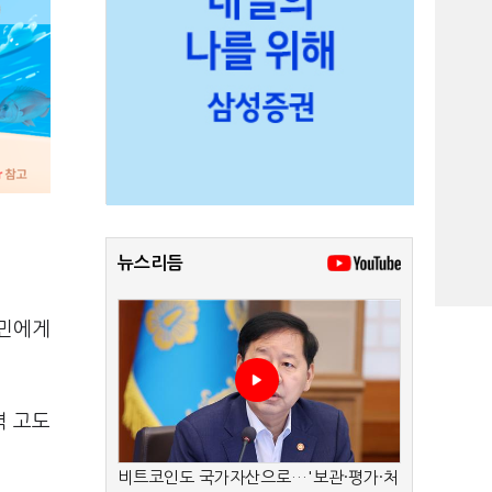
뉴스리듬
국민에게
력 고도
비트코인도 국가자산으로…'보관·평가·처