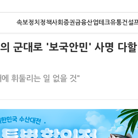
속보
정치
정책
사회
증권
금융
산업
테크
유통
건설
민의 군대로 '보국안민' 사명 다할
에 휘둘리는 일 없을 것"