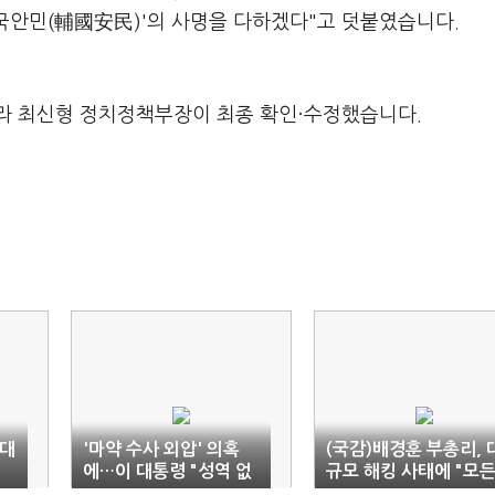
보국안민(輔國安民)'의 사명을 다하겠다"고 덧붙였습니다.
라 최신형 정치정책부장이 최종 확인·수정했습니다.
 대
'마약 수사 외압' 의혹
(국감)배경훈 부총리, 
에…이 대통령 "성역 없
규모 해킹 사태에 "모
이 엄정 수사"
수단 동원" 강조