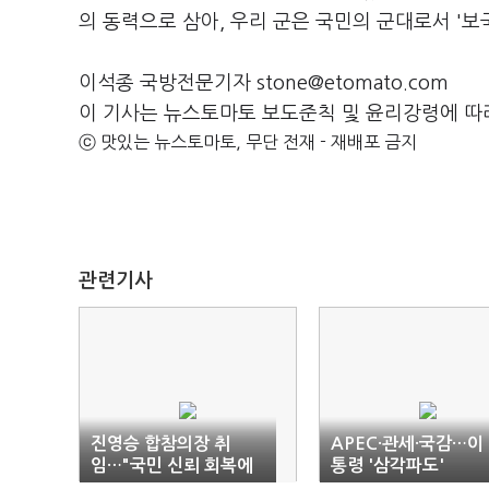
의 동력으로 삼아, 우리 군은 국민의 군대로서 '
이석종 국방전문기자 stone@etomato.com
이 기사는 뉴스토마토 보도준칙 및 윤리강령에 따
ⓒ 맛있는 뉴스토마토, 무단 전재 - 재배포 금지
관련기사
진영승 합참의장 취
APEC·관세·국감…이
임…"국민 신뢰 회복에
통령 '삼각파도'
신명 바칠 것"