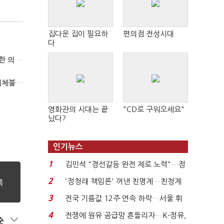
집다운 집이 필요하
편의점 전성시대
다
국방부, 역대 참모총장 사관학교 통합 재검토 요구에 "다양한 의견 수렴해 합리적 시스템 만들 것"
"첨단전력 획득제도 패러다임 전환…상생 생태계 조성해 대체불가 K-방산 도약"
영화관의 시대는 끝
"CD로 구워오세요"
났다?
인기뉴스
1
김민석 "경선갈등 완전 제로 노력"…정
청래 "반명 공세 사...
2
'정청래 책임론' 꺼낸 친명계…친청계
는 추가투표 때리기...
3
전국 기름값 12주 연속 하락…서울 휘
발윳값 1909원...
4
전쟁에 원유 공급망 흔들리자…K-정유,
순