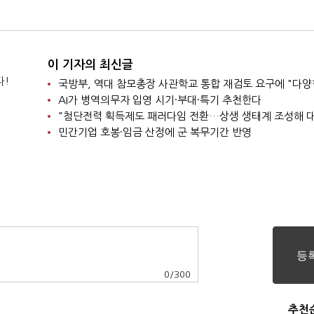
이 기자의 최신글
다!
AI가 병역의무자 입영 시기·부대·특기 추천한다
민간기업 호봉·임금 산정에 군 복무기간 반영
0
/
300
추천