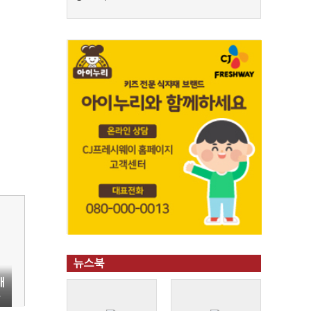
뉴스북
대
든