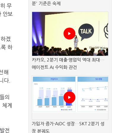
분' 기준은 숙제
히 무
한 안보
건하겠
도록 하
카카오, 2분기 매출·영업익 역대 최대…
에이전트 AI 수익화 관건
개선해
니다.
병들의
원 체계
가입자 증가·AIDC 성장…SKT 2분기 성
 발전
장 본궤도