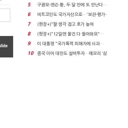
에너지안보 핵심...
5
구광모-젠슨 황, 두 달 만에 또 만난다…
로봇·AI 등 논...
6
비트코인도 국가자산으로…'보관·평가·
처분' 기준은 ...
7
(현장+)"팔 생각 접고 호가 높여
요"…'덜 똘똘한 한 채' 20...
8
(현장+)"12일엔 물건 다 들어와요"…
빈 매대 채우며 문 연 ...
9
이 대통령 "국가폭력 피해자에 사과…
적극적 조사로 진...
10
중국 이어 대만도 설비투자…메모리 ‘삼
국전쟁’