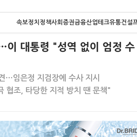
속보
정치
정책
사회
증권
금융
산업
테크
유통
건설
…이 대통령 "성역 없이 엄정 수
파견…임은정 지검장에 수사 지시
 협조, 타당한 지적 방치 땐 문책"