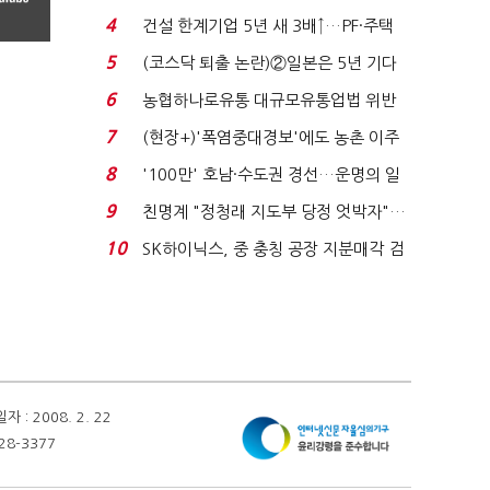
원 간 성과급 불...
4
건설 한계기업 5년 새 3배↑…PF·주택
침체에 재무 ...
5
(코스닥 퇴출 논란)②일본은 5년 기다
려주는데 우리는 ...
6
농협하나로유통 대규모유통업법 위반
적발…공정위, 과...
7
(현장+)'폭염중대경보'에도 농촌 이주
노동자는 강행군…'야...
8
'100만' 호남·수도권 경선…운명의 일
주일
9
친명계 "정청래 지도부 당정 엇박자"…
친청계 "신천지 오...
10
SK하이닉스, 중 충칭 공장 지분매각 검
토?…“확정된 바...
 2008. 2. 22
28-3377