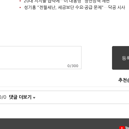
20대 지지율 급락에…이 대통령 "청년정책 재편"
성기홍 "전월세난, 세금보단 수요·공급 문제"…닥공 시사
0
/
300
추천
0/0
댓글 더보기