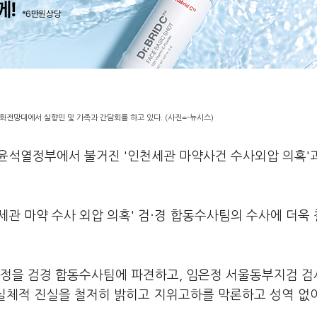
화전망대에서 실향민 및 가족과 간담회를 하고 있다. (사진=-뉴시스)
 윤석열정부에서 불거진 '인천세관 마약사건 수사외압 의혹'
관 마약 수사 외압 의혹' 검·경 합동수사팀의 수사에 더욱
경정을 검경 합동수사팀에 파견하고, 임은정 서울동부지검 
 실체적 진실을 철저히 밝히고 지위고하를 막론하고 성역 없