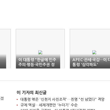
이 대통령 "한글에 민주
APEC·관세·국감…이 
·
주의·평등·국민주권 정
통령 '삼각파도'
신 배어 있어"
이 기자의 최신글
쓰겠
대통령 엮은 '신천지 사진조작'…친명 "선 넘었다" 격앙
규제 역설…세제개편안 '누더기' 수순