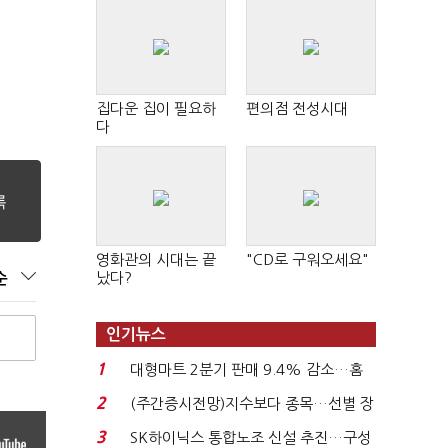
집다운 집이 필요하
편의점 전성시대
다
영화관의 시대는 끝
"CD로 구워오세요"
났다?
순
인기뉴스
1
대형마트 2분기 판매 9.4% 감소…홈
플러스 사태 여파...
2
(주간증시전망)지수보다 종목…선별 장
세 이어진다...
3
SK하이닉스 통합노조 신설 추진…구성