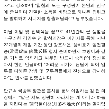
자"고 강조하며 "합참의 모든 구성원이 본연의 임무
에 충실하며 긴밀한 소통을 바탕으로 하나된 팀워크
을 발휘하여 시너지를 창출해달라"고 당부했습니다.
이날 이임 및 전역식을 끝으로 41년간의 군 생활을
마무리한 김명수 전 합참의장은 이임사를 통해 지난
22개월의 재임 기간 동안 강조해온 '상비호기 임전필
승(常備虎氣 臨戰必勝·항시 준비하면서 호랑이과 같
은 기세로 억제하고 싸우면 반드시 승리)'의 정신을
다시 한번 언급하며 “어려운 시기에 원팀이 되어 임
무를 다해준 장병 및 군무원들에게 진심으로 감사하
다"는 인사를 전했습니다.
안규백 국방부 장관은 훈시를 통해 이임하는 김 전 의
장에게 "'달은 져도 영원히 사라지는 게 아니라 하늘
을 지킨다'는 '월락불이천(月落不離天)'이라는 말처럼