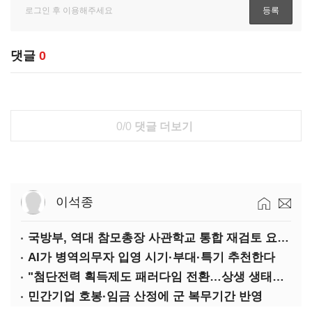
댓글
0
0/0
댓글 더보기
이석종
국방부, 역대 참모총장 사관학교 통합 재검토 요구에 "다양한 의견 수렴해 합리적 시스템 만들 것"
AI가 병역의무자 입영 시기·부대·특기 추천한다
"첨단전력 획득제도 패러다임 전환…상생 생태계 조성해 대체불가 K-방산 도약"
민간기업 호봉·임금 산정에 군 복무기간 반영