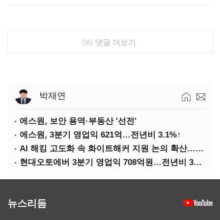
0/0
댓글 더보기
박재연
에스원, 보안 용역·부동산 '선전'
에스원, 3분기 영업익 621억…전년비 3.1%↑
AI 해킹 고도화 속 화이트해커 지원 논의 확산…'버그바운티' 재조명
현대오토에버 3분기 영업익 708억원…전년비 34.8%↑
뉴스리듬