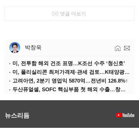
0/0
댓글 더보기
박창욱
미, 전투함 해외 건조 표명…K조선 수주 ‘청신호’
미, 폴리실리콘 최저가격제·관세 검토…K태양광 입지 확대 기대
고려아연, 2분기 영업익 5870억…전년비 126.8%↑
두산퓨얼셀, SOFC 핵심부품 첫 해외 수출…창사 이래 최대 규모
뉴스리듬