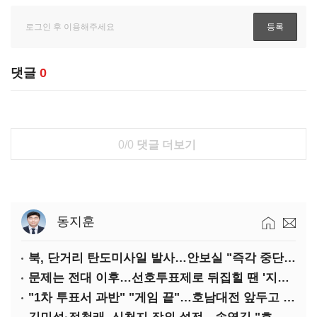
댓글
0
0/0
댓글 더보기
동지훈
북, 단거리 탄도미사일 발사…안보실 "즉각 중단 촉구"
문제는 전대 이후…선호투표제로 뒤집힐 땐 '지지층 불복'
"1차 투표서 과반" "게임 끝"…호남대전 앞두고 '충돌'