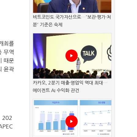
비트코인도 국가자산으로…'보관·평가·처
분' 기준은 숙제
 개최를
중 무역
기 때문
의 윤곽
카카오, 2분기 매출·영업익 역대 최대…
에이전트 AI 수익화 관건
서
202
APEC