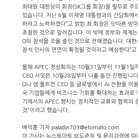
최태원 대한상의 회장
(SK
그룹 회장
)
을 필두로 주
있습니다
.
지난
6
월 이재명 대통령과의 간담회에
하려고 노력하겠다
”
고 밝힌 최 회장은 잇따른 방미
초청한 것으로 알려집니다
.
이 밖에 정부와 재계
O
의 참석을 조율 중인 것으로 전해졌습니다
.
대한
참석 인사의 면면이 확정될 것이라고 예상한다
”
고
올해
APEC
정상회의는
10
월
31
일부터
11
월
1
일
CEO
서밋은
10
월
28
일부터 나흘 동안 진행됩니
O
나 샘 올트먼
CEO
등 글로벌에서
AI
전환을 이끌
국 기업들에게 비즈니스 기회를 확대하는 효과로 
기에서의
APEC
행사는 정치적인 교류와 협력의 장
것
”
이라고 했습니다
.
배덕훈 기자 paladin703@etomato.com
이 기사는 뉴스토마토 보도준칙 및 윤리강령에 따