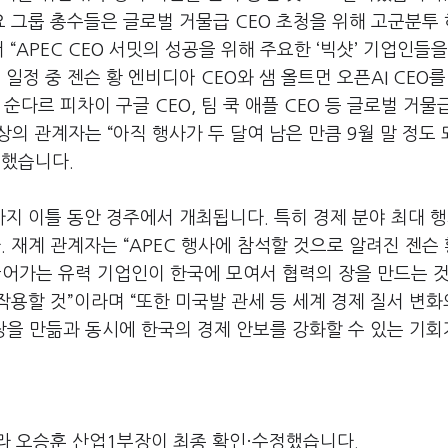
요 그룹 총수들은 글로벌 거물급
CEO
초청을 위해 고군분투
서
“APEC CEO
서밋의 성공을 위해 주요한
‘
빅샷
’
기업인들을
 일정 중 젠슨 황 엔비디아
CEO
와 샘 올트먼 오픈
AI CEO
를
는 순다르 피차이 구글
CEO,
팀 쿡 애플
CEO
등 글로벌 거물
상의 관계자는
“
아직 행사가 두 달여 남은 만큼
9
월 말 정도
 했습니다
.
까지 이틀 동안 경주에서 개최됩니다
.
특히 경제 분야 최대 
다
.
재계 관계자는
“APEC
행사에 참석할 것으로 알려진 젠슨
어가는 유력 기업인이 한국에 모여서 협력의 장을 만드는 것
작용할 것
”
이라며
“
또한 미국발 관세 등 세계 경제 질서 변화
을 만듦과 동시에 한국의 경제 안보를 강화할 수 있는 기회
라 오승훈 산업1부장이 최종 확인·수정했습니다.