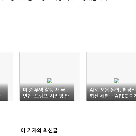
에
미·중 무역 갈등 새 국
AI로 포용 논의, 현장선
차
면?…트럼프-시진핑 만
혁신 체험…'APEC 디
남에 '촉각'
털·AI 포럼' 성료
이 기자의 최신글