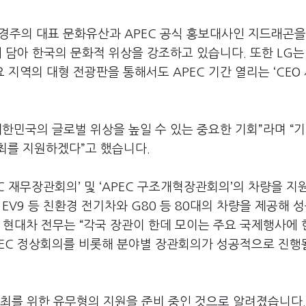
 경주의 대표 문화유산과
APEC
공식 홍보대사인 지드래곤을
께 담아 한국의 문화적 위상을 강조하고 있습니다
.
또한
LG
는
주요 지역의 대형 전광판을 통해서도
APEC
기간 열리는
‘CEO
한민국의 글로벌 위상을 높일 수 있는 중요한 기회
”
라며
“
기
개최를 지원하겠다
”
고 했습니다
.
EC
재무장관회의
’
및
‘APEC
구조개혁장관회의
’
의 차량을 지
, EV9
등 친환경 전기차와
G80
등
80
대의 차량을 제공해 
 현대차 전무는
“
각국 장관이 한데 모이는 주요 국제행사에
PEC
정상회의를 비롯해 분야별 장관회의가 성공적으로 진행
최를 위한 유무형의 지원을 준비 중인 것으로 알려졌습니다