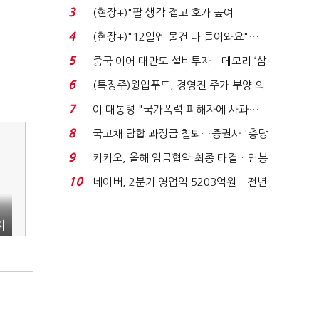
처분' 기준은 ...
3
(현장+)"팔 생각 접고 호가 높여
요"…'덜 똘똘한 한 채' 20...
4
(현장+)"12일엔 물건 다 들어와요"…
빈 매대 채우며 문 연 ...
5
중국 이어 대만도 설비투자…메모리 ‘삼
국전쟁’
6
(특징주)윙입푸드, 경영진 주가 부양 의
지에 상한가...
7
이 대통령 "국가폭력 피해자에 사과…
적극적 조사로 진...
8
국고채 담합 과징금 철퇴…증권사 '충당
금 폭탄' 우려...
9
카카오, 올해 임금협약 최종 타결…연봉
6.3% 인상·격려...
10
네이버, 2분기 영업익 5203억원…전년
비 0.2% 감소...
지