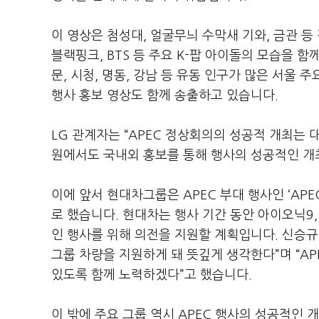
이 영상은 첨성대
,
얼굴무늬 수막새 기와
,
금관 등
블랙핑크
, BTS
등 주요
K-
팝 아이돌의 모습을 함
문
,
시청
,
명동
,
강남 등 유동 인구가 많은 서울 
행사 홍보 영상도 함께 송출하고 있습니다
.
LG
관계자는
“APEC
정상회의의 성공적 개최는 대
원에서도 국내외 홍보를 통해 행사의 성공적인 
이에 앞서 현대차그룹은
APEC
부대 행사인
‘AP
로 했습니다
.
현대차는 행사 기간 동안 아이오닉
9
인 행사를 위해 의전을 지원할 계획입니다
.
신승규
그룹 차량을 지원하게 돼 뜻깊게 생각한다
”
며
“A
있도록 함께 노력하겠다
”
고 했습니다
.
이 밖에 주요 그룹 역시
APEC
행사의 성공적인 개