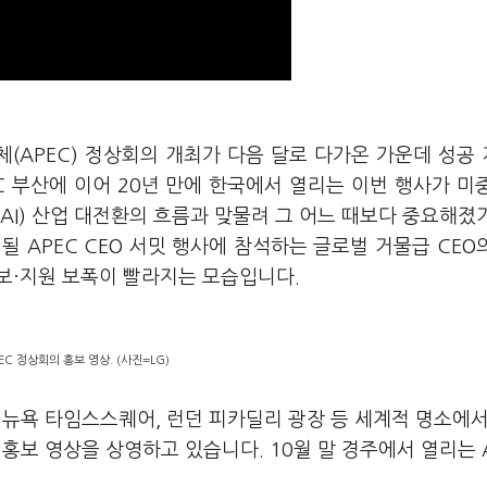
체
(APEC)
정상회의 개최가 다음 달로 다가온 가운데 성공
C
부산에 이어
20
년 만에 한국에서 열리는 이번 행사가 미
(AI)
산업 대전환의 흐름과 맞물려 그 어느 때보다 중요해졌
의될
APEC CEO
서밋 행사에 참석하는 글로벌 거물급
CEO
보·지원 보폭이 빨라지는 모습입니다
.
C 정상회의 홍보 영상. (사진=LG)
 뉴욕 타임스스퀘어
,
런던 피카딜리 광장 등 세계적 명소에
C
홍보 영상을 상영하고 있습니다
. 10
월 말 경주에서 열리는