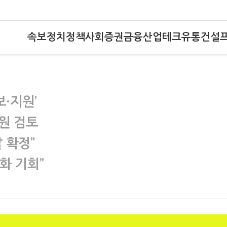
속보
정치
정책
사회
증권
금융
산업
테크
유통
건설
보·지원’
지원 검토
 확정”
화 기회”