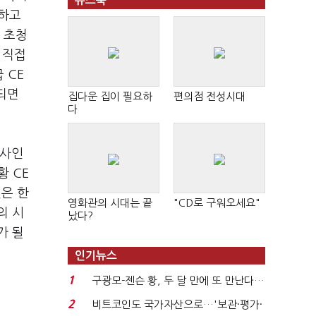
뉴스북
 하고
 초청
 직접
급
CE
 되면
집다운 집이 필요하
편의점 전성시대
다
행사인
 황
CE
은 한
영화관의 시대는 끝
"CD로 구워오세요"
의 시
났다?
가 될
인기뉴스
1
구광모-젠슨 황, 두 달 만에 또 만난다…
로봇·AI 등 논...
2
비트코인도 국가자산으로…'보관·평가·