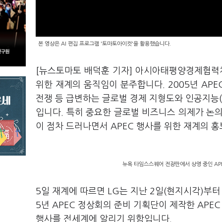
본 영상은 AI 편집 프로그램 '토마토아이컷'을 활용했습니다.
[뉴스토마토 배덕훈 기자] 아시아태평양경제협력
위한 재계의 움직임이 분주합니다
. 2005
년
APE
전쟁 등 급변하는 글로벌 경제 지형도와 인공지능
입니다
.
특히 중요한 글로벌 비즈니스 의제가 논
이 점차 드러나면서
APEC
행사를 위한 재계의 홍
뉴욕 타임스스퀘어 전광판에서 상영 중인 APE
5
일 재계에 따르면
LG
는 지난
2
일
(
현지시각
)
부터
5
년
APEC
정상회의 준비 기획단이 제작한
APE
행사를 전세계에 알리기 위함입니다
.