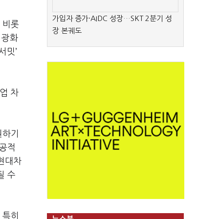
가입자 증가·AIDC 성장…SKT 2분기 성
 비롯
장 본궤도
 광화
서밋
’
업 차
원하기
성공적
 현대차
될 수
.
특히