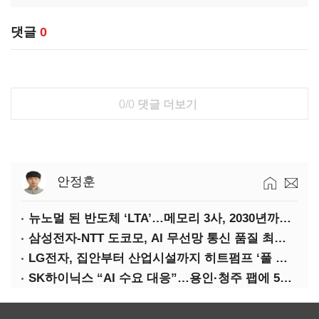
댓글
0
0/0
댓글 더보기
안정훈
뉴노멀 된 반도체 ‘LTA’…메모리 3사, 2030년까지 54조 선불 계약
삼성전자-NTT 도코모, AI 무선망 통신 품질 최적화 기술 검증
LG전자, 집안부터 산업시설까지 히트펌프 ‘풀 라인업’ 강화
SK하이닉스 “AI 수요 대응”…용인·청주 팹에 54조 투자