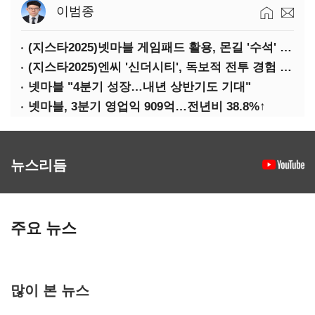
이범종
(지스타2025)넷마블 게임패드 활용, 몬길 '수석' 7대죄 '차석'
(지스타2025)엔씨 '신더시티', 독보적 전투 경험 필요
넷마블 "4분기 성장…내년 상반기도 기대"
넷마블, 3분기 영업익 909억…전년비 38.8%↑
뉴스리듬
주요 뉴스
많이 본 뉴스