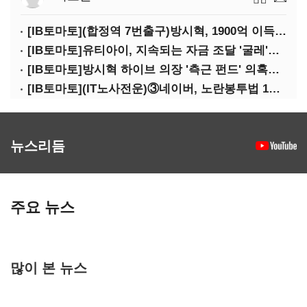
[IB토마토](합정역 7번출구)방시혁, 1900억 이득 논란…하이브 상장 진실은?
[IB토마토]유티아이, 지속되는 자금 조달 '굴레'…부채 리스크 고조
[IB토마토]방시혁 하이브 의장 '측근 펀드' 의혹…실상은 해외 투자 무산
[IB토마토](IT노사전운)③네이버, 노란봉투법 1호 되나…관건은 '진짜 주인'
뉴스리듬
주요 뉴스
많이 본 뉴스