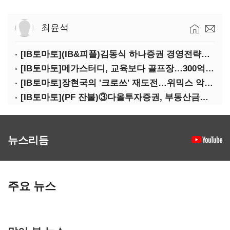
최윤석
[IB토마토](IB&피플)김동식 하나증권 경영전략본부장
[IB토마토]메가스터디, 교육보다 골프장…300억 대여 뒤 보증 리스크
[IB토마토]장현국의 '크로쓰' 재도전…위믹스 악몽 지울 수 있나
[IB토마토](PF 잔불)③다올투자증권, 부동산금융 줄였지만 정상화는 진행형
뉴스리듬
주요 뉴스