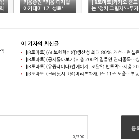
터)
키움증권 "키움 디지털
[IB토마토]카카오 흔드
 회
아카데미 1기 성료"
는 '정치 그림자'…투자
전열 재정비
이 기자의 최신글
찰력
0
/
300