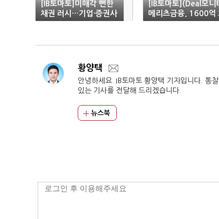
[IB토마토]미매각 뻔한
[IB토마토](Deal모니
채권 러시…기업·증권사
메리츠금융, 1600억
'공생 논리'
사채로 유동성 숨통
황양택
안녕하세요. IB토마토 황양택 기자입니다. 통
있는 기사를 전달해 드리겠습니다.
뉴스북