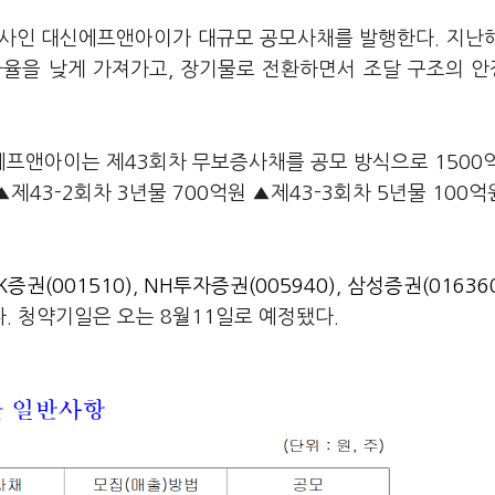
 전문사인 대신에프앤아이가 대규모 공모사채를 발행한다. 지난
이자율을 낮게 가져가고, 장기물로 전환하면서 조달 구조의 
프앤아이는 제43회차 무보증사채를 공모 방식으로 1500
▲제43-2회차 3년물 700억원 ▲제43-3회차 5년물 100억
K증권(001510)
,
NH투자증권(005940)
,
삼성증권(01636
. 청약기일은 오는 8월11일로 예정됐다.