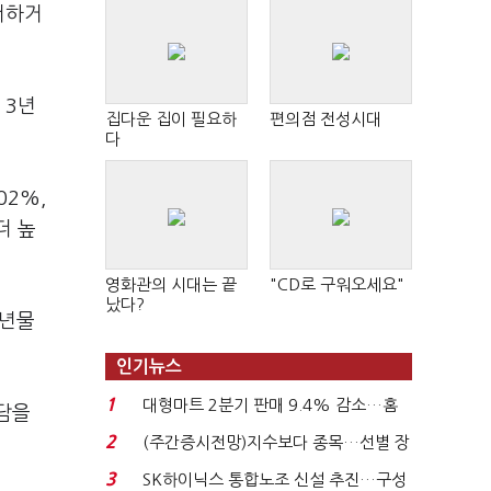
더하거
 3년
집다운 집이 필요하
편의점 전성시대
다
02%,
더 높
영화관의 시대는 끝
"CD로 구워오세요"
났다?
3년물
인기뉴스
1
대형마트 2분기 판매 9.4% 감소…홈
부담을
플러스 사태 여파...
2
(주간증시전망)지수보다 종목…선별 장
세 이어진다...
3
SK하이닉스 통합노조 신설 추진…구성