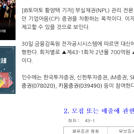
[IB토마토 황양택 기자] 부실채권(NPL) 관리
던 기업어음(CP) 증권을 차환하는 목적이다. 
제고할 수 있을 것으로 보인다.
30일 금융감독원 전자공시시스템에 따르면 대신에
행한다. 회차별로 ▲제43-1회차 2년물 700억원 
이다.
인수에는 한국투자증권, 신한투자증권, iM증권,
S
증권(078020)
,
키움증권(039490)
등이 참여한다