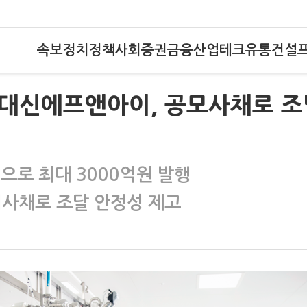
속보
정치
정책
사회
증권
금융
산업
테크
유통
건설
니터)대신에프앤아이, 공모사채로 
으로 최대 3000억원 발행
회사채로 조달 안정성 제고