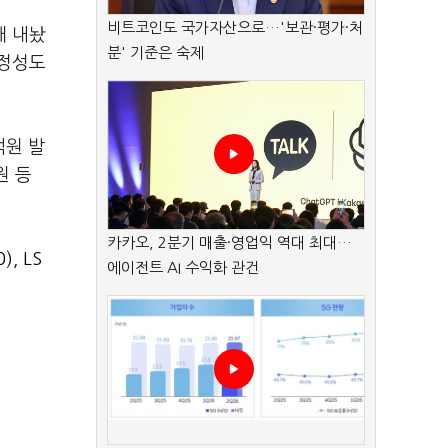
비트코인도 국가자산으로…'보관·평가·처
해 내놨
분' 기준은 숙제
안정성도
억원 발
원 등
카카오, 2분기 매출·영업익 역대 최대…
0)
,
LS
에이전트 AI 수익화 관건