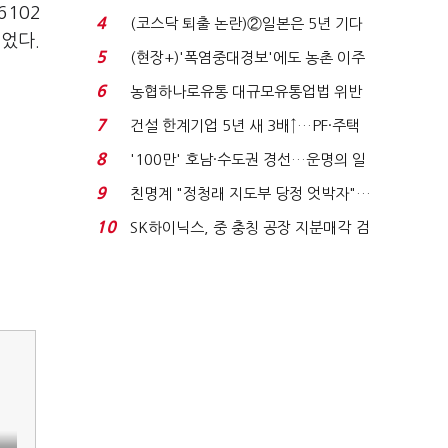
6102
원 간 성과급 불...
4
(코스닥 퇴출 논란)②일본은 5년 기다
늘었다.
려주는데 우리는 ...
5
(현장+)'폭염중대경보'에도 농촌 이주
노동자는 강행군…'야...
6
농협하나로유통 대규모유통업법 위반
적발…공정위, 과...
7
건설 한계기업 5년 새 3배↑…PF·주택
침체에 재무 ...
8
'100만' 호남·수도권 경선…운명의 일
주일
9
친명계 "정청래 지도부 당정 엇박자"…
친청계 "신천지 오...
10
SK하이닉스, 중 충칭 공장 지분매각 검
토?…“확정된 바...