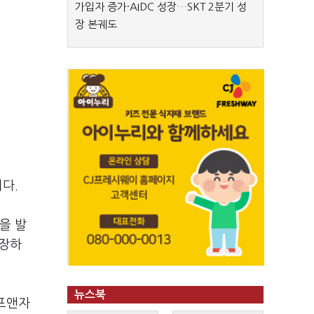
가입자 증가·AIDC 성장…SKT 2분기 성
장 본궤도
다.
을 발
성장하
뉴스북
에프앤자