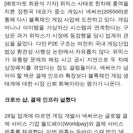
[IB토마토 최윤석 기자] 위믹스 사태로 한차례 홍역을
치른 장현국 대표가 중소 게임사
넥써쓰(205500)
로
통해 다시 블록체인 게임 사업에 도전하고 있다. 게임
머니나 아이템을 가상자산 시스템과 연계한다는 구
상은 과거 위믹스가 시장에 등장했을 당시 업계의 관
심을 끌었다. 다만 P2E 구조는 여전히 국내 게임산업
법상 환전성·사행성 논란에서 자유롭지 않다. 위믹스
가 유통량 문제와 해킹 사고 공시 지연으로 두 차례
상장폐지를 겪었다는 점도 걸림돌이다. 넥써쓰가 넘
어야 할 벽은 결제 인프라 확장보다 블록체인 게임 생
태계에 대한 시장 신뢰 회복이라는 평가가 나온다.
크로쓰 샵, 결제 인프라 넓혔다
28일 업계에 따르면 게임 개발사 넥써쓰는 글로벌 결
제 서비스 기업 월드페이(Worldpay)와 결제 서비스
제휴를 체결했다. 이번 제휴는 두바이 소재 법인 '넥