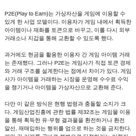
P2E(Play to Earn)는 가상자산을 게임에 이용할 수
있게 한 사업 모델이다. 이용자가 게임 내에서 획득한
아이템이나 재화를 토큰으로 바꾸고, 이를 다시 외부
거래소나 지갑을 통해 교환할 수 있도록 했다.
과거에도 현금을 활용한 이용자 간 게임 아이템 거래
는 존재했다. 그러나 P2E는 게임사가 직접 토큰 경제
와 거래 구조를 설계한다는 점에서 차이가 있다. 게임
사가 아이템을 거래하는 시장을 운영해 수수료 수익
을 챙기거나 아이템을 가상자산으로 교환해 준다.
다만 이 같은 방식은 현행 법령과 충돌할 소지가 크
다. 게임산업진흥에 관한 법률 제32조는 게임물 이용
을 통해 획득한 유·무형 결과물을 환전하거나 환전
알선, 재매입하는 행위를 업으로 하는 것을 금지한다.