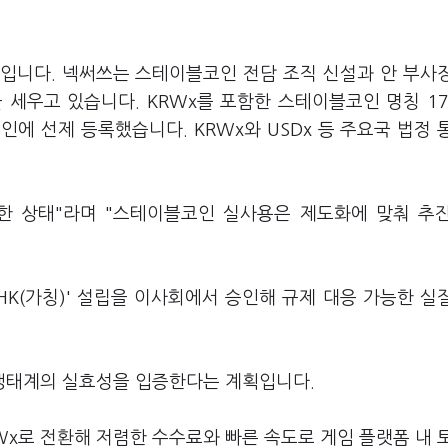
입니다. 넥써쓰는 스테이블코인 전담 조직 신설과 안 부사
 세우고 있습니다. KRWx를 포함한 스테이블코인 명칭 1
에 선제 등록했습니다. KRWx와 USDx 등 주요국 법정 
한 상태"라며 "스테이블코인 실사용은 제도화에 맞춰 추
e) HK(가칭)' 설립을 이사회에서 승인해 규제 대응 가능한 실
생태계의 실효성을 입증한다는 계획입니다.
Wx로 전환해 저렴한 수수료와 빠른 속도로 게임 플랫폼 내 