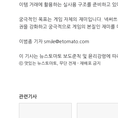
이템 거래에 활용하는 실사용 구조를 준비하고 있
궁극적인 목표는 게임 자체의 재미입니다. 넥써쓰
권을 강화하고 궁극적으로 게임의 본질인 재미를 
이범종 기자 smile@etomato.com
이 기사는 뉴스토마토 보도준칙 및 윤리강령에 따
ⓒ 맛있는 뉴스토마토, 무단 전재 - 재배포 금지
관련기사