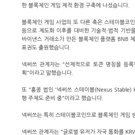
한 블록체인 게임 제작 환경 구축에 나섰습니다.
블록체인 게임 사업의 또 다른 축은 스테이블코인
등으로 제도화 이후를 대비한 기술적·법적 기반을
바이낸스 거래소가 만든 블록체인 플랫폼 BNB 체인
표권도 출원했습니다.
넥써쓰 관계자는 "선제적으로 토큰 명칭을 등록
획"이라고 말했습니다.
또 "홍콩 법인 '넥써쓰 스테이블(Nexus Stabl
행 주체도 준비 중"이라고 했습니다.
넥써쓰는 특히 스테이블코인으로 블록체인 게임 
넥써쓰 관계자는 "글로벌 유저가 자국 통화를 KR