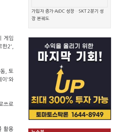
가입자 증가·AIDC 성장…SKT 2분기 성
장 본궤도
이 게임
한2',
동, 토
레이'와
크로쓰로
를 활용