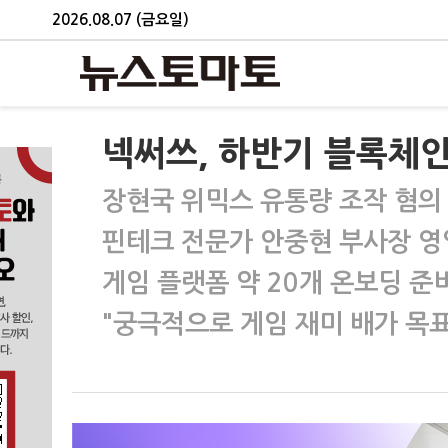
2026.08.07 (금요일)
넥써쓰, 하반기 블록체인
장현국 위믹스 유통량 조작 혐의
핀테크 전문가 안중현 부사장 영
게임 플랫폼 약 20개 온보딩 준
"궁극적으로 게임 재미 배가 목표