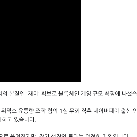
임의 본질인 '재미' 확보로 블록체인 게임 규모 확장에 나섰습
 위믹스 유통량 조작 혐의 1심 무죄 직후 네이버페이 출신 
가하고 있습니다.
으로 옮겨졌지만, 장기 성장의 토대는 여전히 게임입니다.