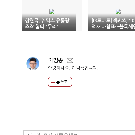
장현국, 위믹스 유통량
[IB토마토]넥써쓰, 1
조작 혐의 "무죄"
적자 마침표…블록체
신사업이 반전 열쇠
이범종
안녕하세요, 이범종입니다.
뉴스북