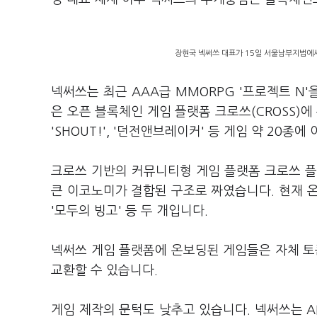
장현국 넥써쓰 대표가 15일 서울남부지법에서 
넥써쓰는 최근 AAA급 MMORPG '프로젝트 N
은 오픈 블록체인 게임 플랫폼 크로쓰(CROSS)에
'SHOUT!', '던전앤브레이커' 등 게임 약 20
크로쓰 기반의 커뮤니티형 게임 플랫폼 크로쓰 플
큰 이코노미가 결합된 구조로 짜였습니다. 현재 
'모두의 빙고' 등 두 개입니다.
넥써쓰 게임 플랫폼에 온보딩된 게임들은 자체 토
교환할 수 있습니다.
게임 제작의 문턱도 낮추고 있습니다. 넥써쓰는 AI