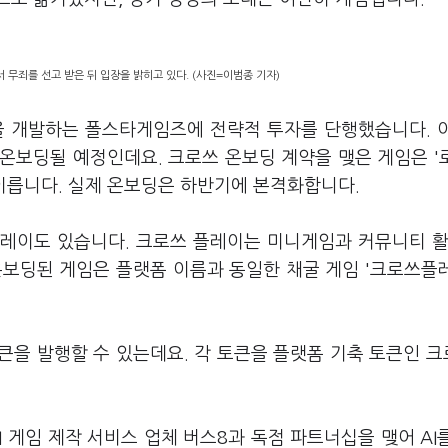
무죄를 선고 받은 뒤 입장을 밝히고 있다. (사진=이범종 기자)
'을 개발하는 폴스타게임즈에 전략적 투자를 단행했습니다. 
 온보딩될 예정인데요. 크로쓰 온보딩 계약을 맺은 게임은 '로
종에 이릅니다. 실제 온보딩은 하반기에 본격화합니다.
레이도 있습니다. 크로쓰 플레이는 미니게임과 커뮤니티 활
온보딩된 게임은 플랫폼 이름과 동일한 채굴 게임 '크로쓰플
큰을 발행할 수 있는데요. 각 토큰을 플랫폼 기축 토큰인 
 게임 제작 서비스 업체 버스8과 독점 파트너십을 맺어 AI