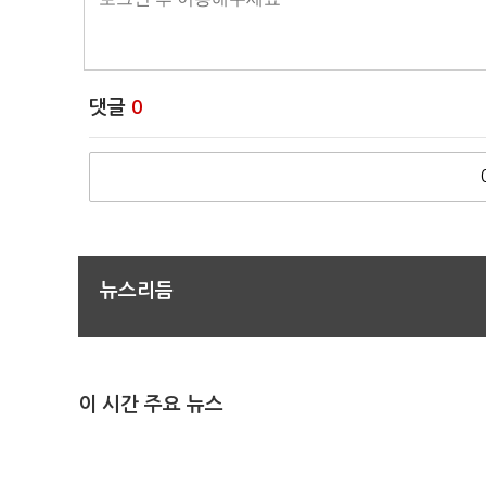
댓글
0
뉴스리듬
이 시간 주요 뉴스