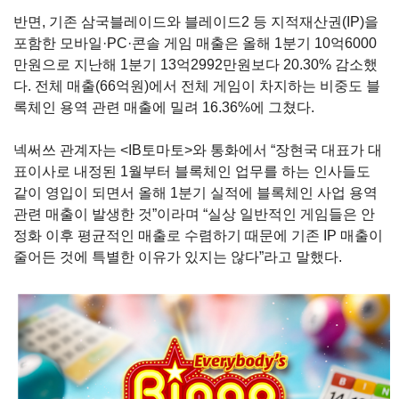
반면
,
기존 삼국블레이드와 블레이드
2
등 지적재산권
(IP)
을
포함한 모바일
·PC·
콘솔 게임 매출은 올해
1
분기
10
억
6000
만원으로 지난해
1
분기
13
억
2992
만원보다
20.30%
감소했
다
.
전체 매출
(66
억원
)
에서 전체 게임이 차지하는 비중도 블
록체인 용역 관련 매출에 밀려
16.36%
에 그쳤다
.
넥써쓰 관계자는
<IB
토마토
>
와 통화에서
“
장현국 대표가 대
표이사로 내정된
1
월부터 블록체인 업무를 하는 인사들도
같이 영입이 되면서 올해
1
분기 실적에 블록체인 사업 용역
관련 매출이 발생한 것
”
이라며
“
실상 일반적인 게임들은 안
정화 이후 평균적인 매출로 수렴하기 때문에 기존
IP
매출이
줄어든 것에 특별한 이유가 있지는 않다
”
라고 말했다
.