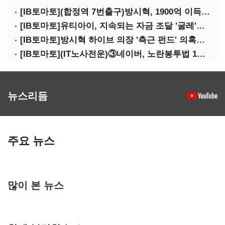
[IB토마토](합정역 7번출구)방시혁, 1900억 이득 논란…하이브 상장 진실은?
[IB토마토]유티아이, 지속되는 자금 조달 '굴레'…부채 리스크 고조
[IB토마토]방시혁 하이브 의장 '측근 펀드' 의혹…실상은 해외 투자 무산
[IB토마토](IT노사전운)③네이버, 노란봉투법 1호 되나…관건은 '진짜 주인'
뉴스리듬
주요 뉴스
많이 본 뉴스