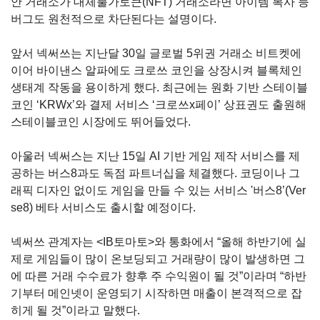
안 거래소가 대체불가토큰
(NFT)
거래소라면 아이템 복사 등
버그도 원천적으로 차단된다는 설명이다
.
앞서 넥써쓰는 지난달
30
일 글로벌
5
위권 거래소 비트켓에
이어 바이낸스 알파에도 크로쓰 코인을 상장시켜 블록체인
생태계 작동을 용이하게 했다
.
최근에는 원화 기반 스테이블
코인
‘KRWx’
와 결제 서비스
‘
크로쓰
x
페이
’
상표권도 출원해
스테이블코인 시장에도 뛰어들었다
.
아울러 넥써스는 지난
15
일
AI
기반 게임 제작 서비스를 제
공하는 버스
8
과도 독점 파트너십을 체결했다
.
코딩이나 그
래픽 디자인 없이도 게임을 만들 수 있는 서비스
'
버스
8’(Ver
se8)
베타 서비스도 출시할 예정이다
.
넥써쓰 관계자는
<IB
토마토
>
와 통화에서
“
올해 하반기에 실
제로 게임들이 많이 온보딩되고 거래량이 많이 발생하면 그
에 따른 거래 수수료가 향후 주 수익원이 될 것
”
이라며
“
하반
기부터 메인넷이 운영되기 시작하면 매출이 본격적으로 잡
히게 될 것
”
이라고 말했다
.