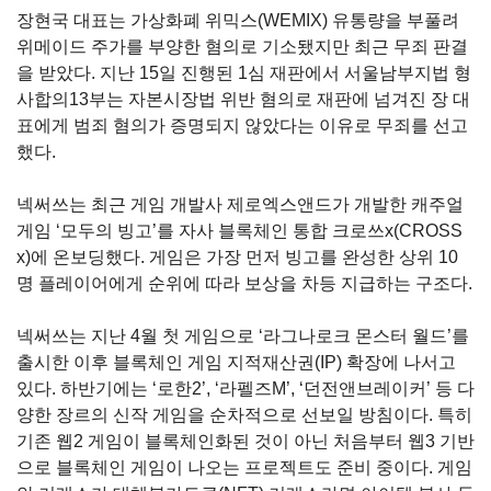
장현국 대표는 가상화폐 위믹스
(WEMIX)
유통량을 부풀려
위메이드 주가를 부양한 혐의로 기소됐지만 최근 무죄 판결
을 받았다
.
지난
15
일 진행된
1
심 재판에서 서울남부지법 형
사합의
13
부는 자본시장법 위반 혐의로 재판에 넘겨진 장 대
표에게 범죄 혐의가 증명되지 않았다는 이유로 무죄를 선고
했다.
넥써쓰는 최근 게임 개발사 제로엑스앤드가 개발한 캐주얼
게임
‘
모두의 빙고
’
를 자사 블록체인 통합 크로쓰
x(CROSS
x)
에 온보딩했다
.
게임은 가장 먼저 빙고를 완성한 상위
10
명 플레이어에게 순위에 따라 보상을 차등 지급하는 구조다
.
넥써쓰는 지난
4
월 첫 게임으로
‘
라그나로크 몬스터 월드
’
를
출시한 이후 블록체인 게임 지적재산권
(IP)
확장에 나서고
있다
.
하반기에는
‘
로한
2’, ‘
라펠즈
M’, ‘
던전앤브레이커
’
등 다
양한 장르의 신작 게임을 순차적으로 선보일 방침이다
.
특히
기존 웹
2
게임이 블록체인화된 것이 아닌 처음부터 웹
3
기반
으로 블록체인 게임이 나오는 프로젝트도 준비 중이다
.
게임