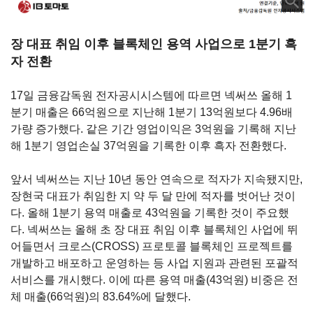
장 대표 취임 이후 블록체인 용역 사업으로
1
분기 흑
자 전환
17
일 금융감독원 전자공시시스템에 따르면 넥써쓰 올해
1
분기 매출은
66
억원으로 지난해
1
분기
13
억원보다
4.96
배
가량 증가했다
.
같은 기간 영업이익은
3
억원을 기록해 지난
해
1
분기 영업손실
37
억원을 기록한 이후 흑자 전환했다
.
앞서 넥써쓰는 지난
10
년 동안 연속으로 적자가 지속됐지만
,
장현국 대표가 취임한 지 약 두 달 만에 적자를 벗어난 것이
다
.
올해
1
분기 용역 매출로
43
억원을 기록한 것이 주요했
다
.
넥써쓰는 올해 초 장 대표 취임 이후 블록체인 사업에 뛰
어들면서 크로스(CROSS) 프로토콜 블록체인 프로젝트를
개발하고 배포하고 운영하는 등 사업 지원과 관련된 포괄적
서비스를 개시했다
.
이에 따른 용역 매출
(43
억원
)
비중은 전
체 매출
(66
억원
)
의
83.64%
에 달했다
.