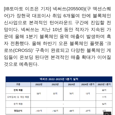
[IB토마토 이조은 기자]
넥써쓰(205500)
(
구 액션스퀘
어
)가
장현국 대표이사 취임
6
개월여 만에 블록체인
신사업으로 본격적인 턴어라운드 구간에 진입할 전
망이다
.
넥써쓰는 지난
10
년 동안 적자가 지속된 가
운데 올해
1
분기 블록체인 용역 매출이 발생하며 흑
자 전환했다
.
올해 하반기 오픈 블록체인 플랫폼
‘
크
로쓰
(CROSS)’
구축이 완료되고 다양한 블록체인 게
임들이 온보딩 된다면 본격적인 매출 확대가 이어질
것으로 예측된다
.