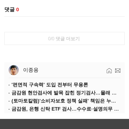
댓글
0
0/0
댓글 더보기
이종용
'편면적 구속력' 도입 전부터 무용론
금감원 현안검사에 발목 잡힌 정기검사…몰래 웃는 금융권
(토마토칼럼)'소비자보호 정책 실패' 책임은 누가 지나
금감원, 은행 신탁 ETF 검사…수수료·설명의무 정조준