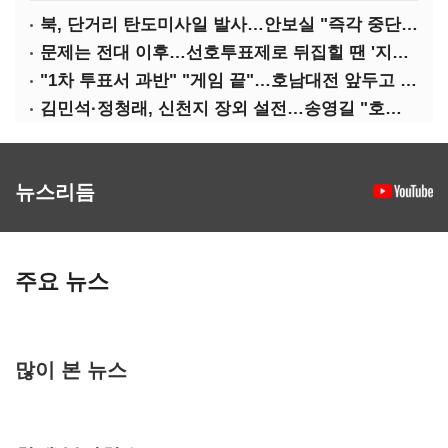
북, 단거리 탄도미사일 발사…안보실 "즉각 중단 촉구"
문제는 전대 이후…선호투표제로 뒤집힐 땐 '지지층 불복'
"1차 투표서 과반" "게임 끝"…호남대전 앞두고 '충돌'
김민석·정청래, 신천지 장외 설전…송영길 "호남 계몽 규탄"
뉴스리듬
주요 뉴스
많이 본 뉴스