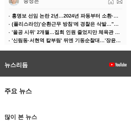
송정은
홍명보 선임 논란 2년…2024년 파동부터 소환·압색까지
(폴리스라인)'순환근무 방침'에 경찰은 삭발…"베테랑·수사력 보강 먼저"
'올공 시위' 2개월…집회 인원 줄었지만 체육관 봉쇄 계속
'신림동·서현역 칼부림' 뒤엔 기동순찰대…'장윤기 은폐·조작' 후엔 내부비리수사대
뉴스리듬
주요 뉴스
많이 본 뉴스