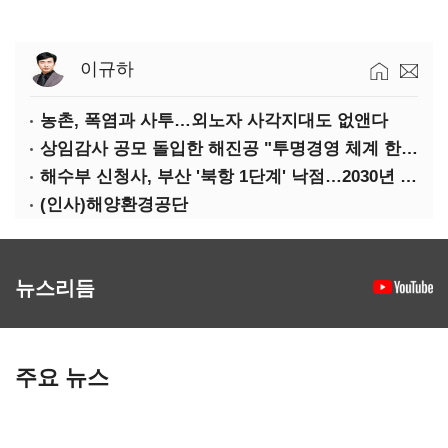
이규하
농촌, 폭염과 사투…외노자 사각지대도 없앤다
상임감사 공모 돌입한 해진공 "투명경영 체계 한층 강화"
해수부 신청사, 부산 '북항 1단계' 낙점…2030년 완공 목표
(인사)해양환경공단
뉴스리듬
주요 뉴스