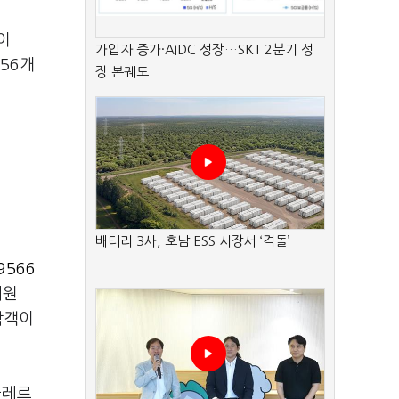
이
가입자 증가·AIDC 성장…SKT 2분기 성
56개
장 본궤도
배터리 3사, 호남 ESS 시장서 ‘격돌’
9566
태원
람객이
클레르