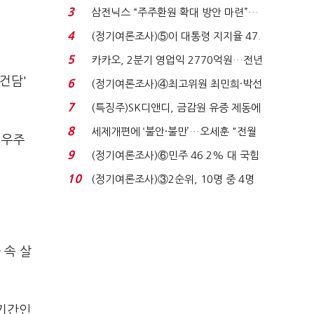
'초접전'…대통령 ...
3
삼전닉스 “주주환원 확대 방안 마련”…
로이터에 성명...
4
(정기여론조사)⑤이 대통령 지지율 47.
7%…일주일 만에 ...
5
카카오, 2분기 영업익 2770억원…전년
비 36% 증가...
건담'
6
(정기여론조사)④최고위원 최민희·박선
원 '양강'…서미...
7
(특징주)SK디앤디, 금감원 유증 제동에
장 초반 상한가...
8
세제개편에 ‘불안·불만’…오세훈 "전월
이우주
세 구하기 더 ...
9
(정기여론조사)⑥민주 46.2% 대 국힘
31.0%…오차범위 밖 ...
10
(정기여론조사)③2순위, 10명 중 4명
'송영길'…정청래 '한 ...
 속 살
 기간인