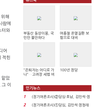
뉴스북
 위해
 사람에
몬스터와
부동산 동상이몽, 국
여름철 온열질환 보
민만 불안하다
험으로 대비
미디어
에 적힌
"은퇴자는 어디로 가
100년 정당
나"…고려장 세법 비
 맡았
판 확산
 그 이
인기뉴스
1
(정기여론조사)②당심·호남, 김민석-정
청래 '초접전'...
2
(정기여론조사)①당심, 김민석·정청래