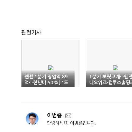
관련기사
웹젠 1분기 영업익 89
1분기 보릿고개…웹젠
억…전년비 50%↓ "드
네오위즈·컴투스홀딩
래곤소드로 반등"
나란히 부진
이범종
안녕하세요, 이범종입니다.