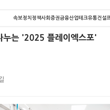
속보
정치
정책
사회
증권
금융
산업
테크
유통
건설
누는 '2025 플레이엑스포'
길