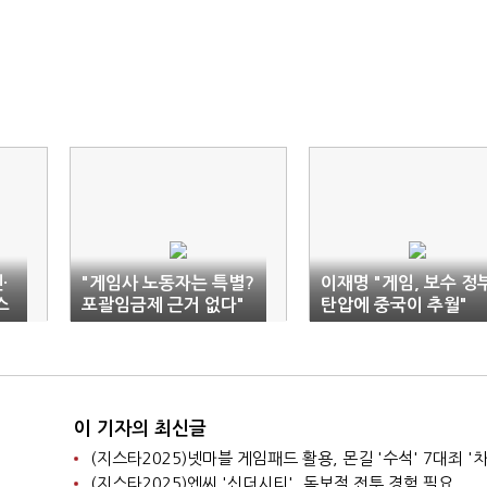
·
"게임사 노동자는 특별?
이재명 "게임, 보수 정
스
포괄임금제 근거 없다"
탄압에 중국이 추월"
이 기자의 최신글
(지스타2025)넷마블 게임패드 활용, 몬길 '수석' 7대죄 '차
(지스타2025)엔씨 '신더시티', 독보적 전투 경험 필요