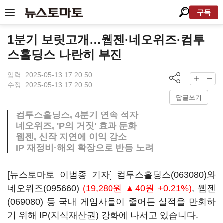
구독
1분기 보릿고개…웹젠·네오위즈·컴투
스홀딩스 나란히 부진
입력: 2025-05-13 17:20:50
수정: 2025-05-13 17:20:50
답글쓰기
컴투스홀딩스, 4분기 연속 적자
네오위즈, 'P의 거짓' 효과 둔화
웹젠, 신작 지연에 이익 감소
IP 재정비·해외 확장으로 반등 노려
[뉴스토마토 이범종 기자]
컴투스홀딩스(063080)
와
네오위즈(095660)
(19,280원 ▲40원 +0.21%)
,
웹젠
(069080)
등 국내 게임사들이 줄어든 실적을 만회하
기 위해 IP(지식재산권) 강화에 나서고 있습니다.