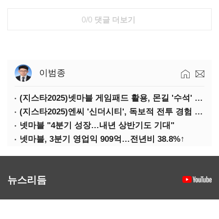
0/0
댓글 더보기
이범종
(지스타2025)넷마블 게임패드 활용, 몬길 '수석' 7대죄 '차석'
(지스타2025)엔씨 '신더시티', 독보적 전투 경험 필요
넷마블 "4분기 성장…내년 상반기도 기대"
넷마블, 3분기 영업익 909억…전년비 38.8%↑
뉴스리듬