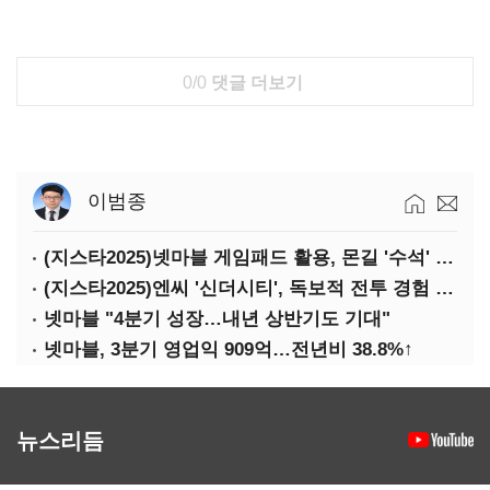
0/0
댓글 더보기
이범종
(지스타2025)넷마블 게임패드 활용, 몬길 '수석' 7대죄 '차석'
(지스타2025)엔씨 '신더시티', 독보적 전투 경험 필요
넷마블 "4분기 성장…내년 상반기도 기대"
넷마블, 3분기 영업익 909억…전년비 38.8%↑
뉴스리듬