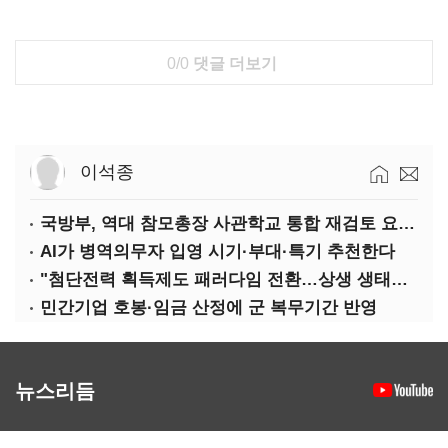
0/0
댓글 더보기
이석종
국방부, 역대 참모총장 사관학교 통합 재검토 요구에 "다양한 의견 수렴해 합리적 시스템 만들 것"
AI가 병역의무자 입영 시기·부대·특기 추천한다
"첨단전력 획득제도 패러다임 전환…상생 생태계 조성해 대체불가 K-방산 도약"
민간기업 호봉·임금 산정에 군 복무기간 반영
뉴스리듬