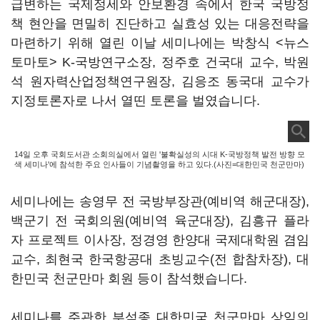
급변하는 국제정세와 안보환경 속에서 한국 국방정
책 현안을 면밀히 진단하고 실효성 있는 대응전략을
마련하기 위해 열린 이날 세미나에는 박창식 <뉴스
토마토> K-국방연구소장, 정주호 건국대 교수, 박원
석 원자력산업정책연구원장, 김응조 동국대 교수가
지정토론자로 나서 열띤 토론을 벌였습니다.
14일 오후 국회도서관 소회의실에서 열린 '불확실성의 시대 K-국방정책 발전 방향 모
색 세미나'에 참석한 주요 인사들이 기념촬영을 하고 있다.(사진=대한민국 천군만마)
세미나에는 송영무 전 국방부장관(예비역 해군대장),
백군기 전 국회의원(예비역 육군대장), 김흥규 플라
자 프로젝트 이사장, 정경영 한양대 국제대학원 겸임
교수, 최현국 한국항공대 초빙교수(전 합참차장), 대
한민국 천군만마 회원 등이 참석했습니다.
세미나를 주관한 부석종 대한민국 천군만마 상임의