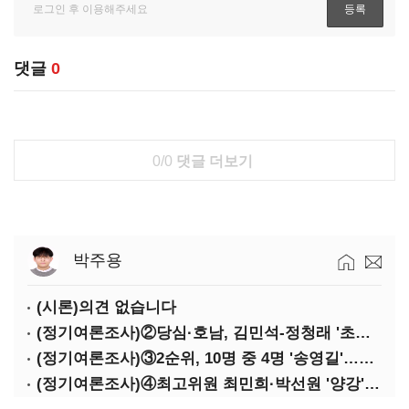
댓글
0
0/0
댓글 더보기
박주용
(시론)의견 없습니다
(정기여론조사)②당심·호남, 김민석-정청래 '초접전'
(정기여론조사)③2순위, 10명 중 4명 '송영길'…정청래 '한 자릿수'
(정기여론조사)④최고위원 최민희·박선원 '양강'…서미화·이성윤·임미애 뒤이어