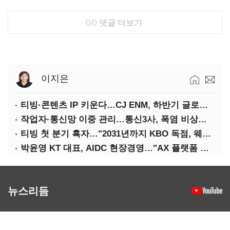
0/0
댓글 더보기
이지은
티빙·콘텐츠 IP 키운다…CJ ENM, 하반기 글로벌 확장 가속
작업자·통신망 이중 관리…통신3사, 폭염 비상대응 돌입
티빙 첫 분기 흑자…"2031년까지 KBO 독점, 웨이브 합병도 속도"
박윤영 KT 대표, AIDC 현장경영…"AX 플랫폼 핵심 인프라로 키운다"
뉴스리듬