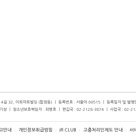
길 32, 이토마토빌딩 (합정동) ㅣ 등록번호 : 서울아 00515 ㅣ 등록일자 및 발행일자 :
성 ㅣ 청소년보호책임자 : 최병호 ㅣ 편집국 : 02-2128-3874 ㅣ 사업국 : 02-21
고안내
개인정보취급방침
IR CLUB
고충처리인제도 안내
서
I
I
I
I