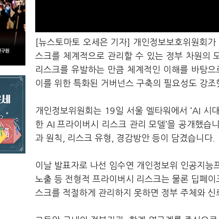
[뉴스토마토 오세은 기자] 개인정보보호위원회가
스크를 체계적으로 관리할 수 있는 정부 차원의
리스크를 유발하는 만큼 체계적인 이해를 바탕으
이를 위한 특화된 거버넌스 구축의 필요성도 강
개인정보위원회는
19
일 서울 엘타워에서
‘AI
시대
한
AI
프라이버시 리스크 관리 모델
’
을 공개했습
과 원칙
,
리스크 유형
,
경감방안 등이 담겼습니다
.
이날 발표자로 나선 임수연 개인정보위 인공지
노출 등 전형적 프라이버시 리스크는 물론 딥페이
스크를 적절하게 관리하지 못하면 정부 주체와 신