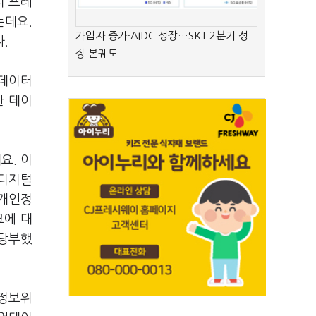
리 프레
는데요
.
가입자 증가·AIDC 성장…SKT 2분기 성
다
.
장 본궤도
습데이터
 데이
데요
.
이
 디지털
개인정
크에 대
 당부했
정보위