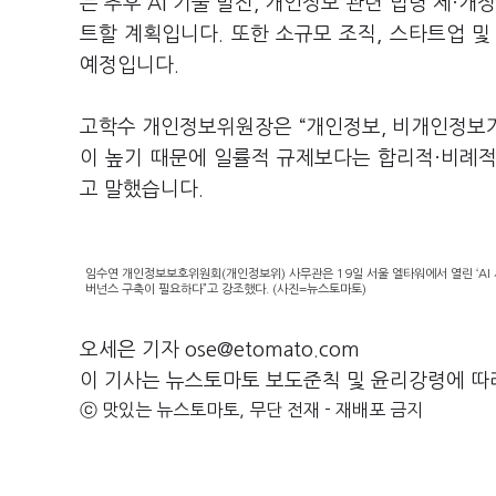
는 추후
AI
기술 발전
,
개인정보 관련 법령 제·개정
트할 계획입니다
.
또한 소규모 조직
,
스타트업 
예정입니다
.
고학수 개인정보위원장은
“
개인정보
,
비개인정보가
이 높기 때문에 일률적 규제보다는 합리적·비례
고 말했습니다
.
임수연 개인정보보호위원회(개인정보위) 사무관은 19일 서울 엘타워에서 열린 ‘AI 
버넌스 구축이 필요하다”고 강조했다. (사진=뉴스토마토)
오세은 기자 ose@etomato.com
이 기사는 뉴스토마토 보도준칙 및 윤리강령에 따
ⓒ 맛있는 뉴스토마토, 무단 전재 - 재배포 금지