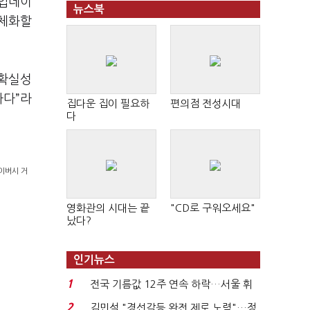
 업데이
뉴스북
구체화할
확실성
하다
”
라
집다운 집이 필요하
편의점 전성시대
다
라이버시 거
영화관의 시대는 끝
"CD로 구워오세요"
났다?
인기뉴스
1
전국 기름값 12주 연속 하락…서울 휘
발윳값 1909원...
2
김민석 "경선갈등 완전 제로 노력"…정