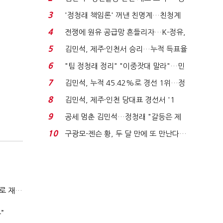
청래 "반명 공세 사...
3
'정청래 책임론' 꺼낸 친명계…친청계
는 추가투표 때리기...
4
전쟁에 원유 공급망 흔들리자…K-정유,
에너지안보 핵심...
5
김민석, 제주·인천서 승리…누적 득표율
'1위 탈환'(종합)...
6
"팀 정청래 정리" "이중잣대 말라"…민
주 최고위원 계파 다...
7
김민석, 누적 45.42%로 경선 1위…정
청래와 격차 0.86%p(...
8
김민석, 제주·인천 당대표 경선서 '1
위'(1보)...
9
공세 멈춘 김민석…정청래 "갈등은 제
가 수습"
10
구광모-젠슨 황, 두 달 만에 또 만난다…
로봇·AI 등 논...
전쟁에 원유 공급망 흔들리자…K-정유, 에너지안보 핵심으로 재부상
”