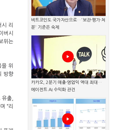
비트코인도 국가자산으로…'보관·평가·처
버시 리
분' 기준은 숙제
라이버시
보위는
용을 위
의 방향
카카오, 2분기 매출·영업익 역대 최대…
에이전트 AI 수익화 관건
 유출
,
라며
“
리