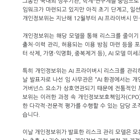
그동안 국내외 정부기관
,
학계·연구계를 중심으
임워크가 마련되고 있지만 아직 초기 단계고
,
일선
개인정보위는 지난해
12
월부터
AI
프라이버시 민
개인정보위는 해당 모델을 통해 리스크를 줄이기
출처·이력 관리
,
허용되는 이용 방침 마련 등을 
터 삭제
,
가명·익명화
,
중복제거 등
), AI
모델 미세
특히 개인정보위는
AI
프라이버시 리스크를 관리
날 발표자로 나선 임 사무관은
“AI
환경에서는 개
거버넌스 요소가 상호연관되기 때문에 전통적인 
보위는 이러한 과정 속 개인정보보호책임자
(CPO
한 다각적·전문적 평가를 수행할 수 있는 담당 
습니다
.
이날 개인정보위가 발표한 리스크 관리 모델은 모