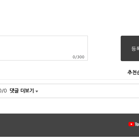
0
/
300
추천
0/0
댓글 더보기