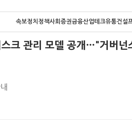
속보
정치
정책
사회
증권
금융
산업
테크
유통
건설
리스크 관리 모델 공개…"거버넌
시
안내