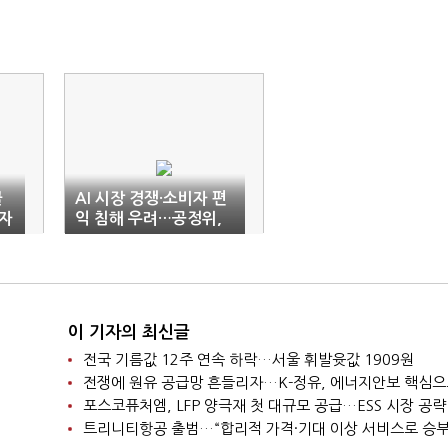
클
AI 시장 경쟁·소비자 편
자
익 침해 우려…공정위,
제도 개선 추진
이 기자의 최신글
전국 기름값 12주 연속 하락…서울 휘발윳값 1909원
포스코퓨처엠, LFP 양극재 첫 대규모 공급…ESS 시장 공략
트리니티항공 출범…“합리적 가격·기대 이상 서비스로 승부