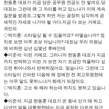
한동훈 대표가 지금 당은 공무원 연금도 안 쌓여요.당
대표는 그런데 왜 그 자리를 하고 있느냐가 이제 계속
질문을 받겠죠.그렇게 하면 저는 굉장히 심각하게 공
세적인 자세로 나가야 될 거다.지금 다 보는 거예요.
국민의
◇박지훈:
스타일상 될 수 있을까요? 어떻습니까? 정
치로 보면 아주 초보 아닙니까? 대표님 우리 의원님
에 비하면 십년 십몇년 후배인데
◆이준석:
이런 거예요. 그러니까 한동훈 대표가 지금
까지 반박하고 이런 거 보면 자기 조금만 억울하다 싶
으면 튀어나와서 반박하잖아요. 맞습니다. 그런데 그
스타일이 간파된 다음에 왜 장예찬 전 최고위원한테
는 아무 말도 못하느냐가 화제가 되잖아요.
◇박지훈:
고소 뭐 해라 하는데 하지도 못하고 있습니
다.
◆이준석:
지금 한동훈 대표가 온 동네 선거 때 하고
다녔던 말들 대통령한테는 지금 굉장히 다르게 접근