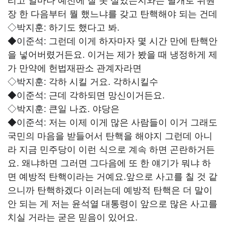
리고 얼마나 예전에 잘 못 살았는지와는 별개로 위원
장 한 다음부터 뭘 했느냐를 갖고 탄핵해야 되는 건데
◇박지훈:
하기도 했다고 봐.
◆이준석:
그런데 이게 하자마자 몇 시간 만에 탄핵안
을 넣어버렸거든요. 이거는 제가 봤을 때 냉정하게 제
가 만약에 헌법재판소 관계자라면
◇박지훈:
각하 시킬 거요. 각하시킬수
◆이준석:
근데 각하되면 망신이거든요.
◇박지훈:
큰일 나죠. 야당은
◆이준석:
저는 이제 이게 많은 사람들이 이거 그래도
국민의 마음을 받들어서 탄핵을 해야지 그런데 아니
라 지금 민주당이 이런 식으로 계속 하면 곤란하거든
요. 왜냐하면 그러면 그다음에 또 한 얘기가 뭐냐 하
면 예방적 탄핵이라는 거예요.앞으로 사고를 칠 것 같
으니까 탄핵하겠다 이러는데 예방적 탄핵은 더 말이
안 되는 게 저는 윤석열 대통령이 앞으로 많은 사고를
치실 거라는 굳은 믿음이 있어요.