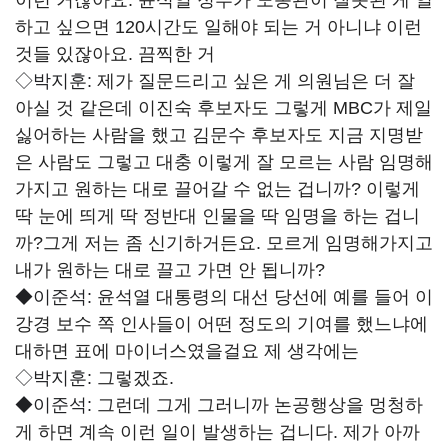
이런 거잖아요. 윤석열 정부가 노동관이 잘못된 게 일
하고 싶으면 120시간도 일해야 되는 거 아니냐 이런
것들 있잖아요. 끔찍한 거
◇박지훈:
제가 질문드리고 싶은 게 의원님은 더 잘
아실 것 같은데 이진숙 후보자도 그렇게 MBC가 제일
싫어하는 사람을 했고 김문수 후보자도 지금 지명받
은 사람도 그렇고 대충 이렇게 잘 모르는 사람 임명해
가지고 원하는 대로 끌어갈 수 없는 겁니까? 이렇게
딱 눈에 띄게 딱 정반대 인물을 딱 임명을 하는 겁니
까?그게 저는 좀 신기하거든요. 모르게 임명해가지고
내가 원하는 대로 끌고 가면 안 됩니까?
◆이준석:
윤석열 대통령의 대선 당선에 예를 들어 이
강경 보수 쪽 인사들이 어떤 정도의 기여를 했느냐에
대하면 표에 마이너스였을걸요 제 생각에는
◇박지훈:
그렇겠죠.
◆이준석:
그런데 그게 그러니까 논공행상을 멍청하
게 하면 계속 이런 일이 발생하는 겁니다. 제가 아까