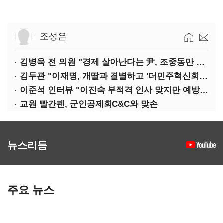
조성은
김병욱 전 의원 "경제 살아난다는 尹, 조중동만 봐도 이런 진단 못 해"
김두관 "이재명, 개딸과 결별하고 '더민주혁신회의' 해체해야"
이준석 인터뷰 "이진숙 부적격 인사 맞지만 예방적 탄핵은 안 돼"
교원 빨간펜, 군인공제회C&C와 맞손
뉴스리듬
주요 뉴스