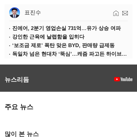
표진수
진에어, 2분기 영업손실 731억…유가 상승 여파
강인한 근육에 날렵함을 입히다
‘보조금 제로’ 폭탄 맞은 BYD, 판매량 급제동
독일차 넘은 현대차 ‘뚝심’…캐즘 파고든 하이브리드 역전극
뉴스리듬
주요 뉴스
많이 본 뉴스