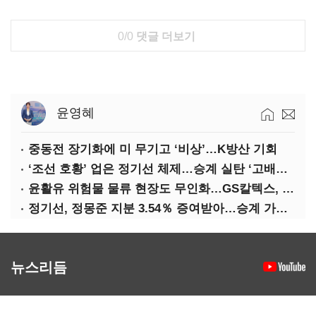
0/0
댓글 더보기
윤영혜
중동전 장기화에 미 무기고 ‘비상’…K방산 기회
‘조선 호황’ 업은 정기선 체제…승계 실탄 ‘고배당’ 주목
윤활유 위험물 물류 현장도 무인화…GS칼텍스, 디지털 전환 가속
정기선, 정몽준 지분 3.54％ 증여받아…승계 가속화
뉴스리듬