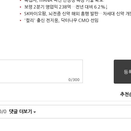
녹십자, mRNA 백신 안정성 측정 기술 확보
보령 2분기 영업익 238억…전년 대비 6.2%↓
SK바이오팜, 뇌전증 신약 해외 흥행 발판…차세대 신약 개
'컬리' 출신 전지웅, 닥터나우 CMO 선임
0
/
300
추천
0/0
댓글 더보기