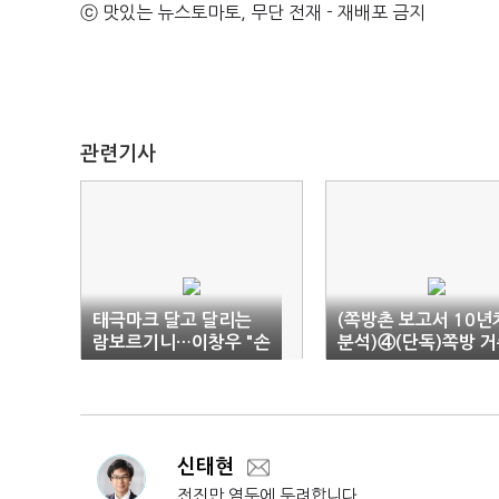
ⓒ 맛있는 뉴스토마토, 무단 전재 - 재배포 금지
관련기사
태극마크 달고 달리는
(쪽방촌 보고서 10년
람보르기니…이창우 "손
분석)④(단독)쪽방 
흥민 된 기분"
자 최다 질병은 고혈
압…10년새 당뇨 급
신태현
전진만 염두에 두려합니다