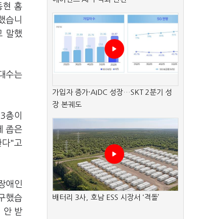
동현 홈
 했습니
고 말했
 대수는
가입자 증가·AIDC 성장…SKT 2분기 성
장 본궤도
 3층이
에 좁은
한다"고
 장애인
촉구했습
배터리 3사, 호남 ESS 시장서 ‘격돌’
 안 받