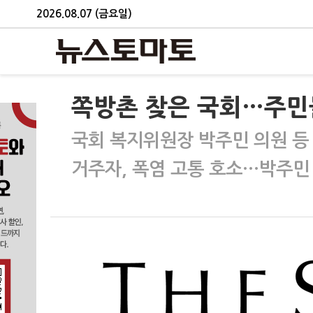
2026.08.07 (금요일)
쪽방촌 찾은 국회…주민들
국회 복지위원장 박주민 의원 등
거주자, 폭염 고통 호소…박주민