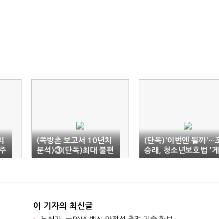
치
(쪽방촌 보고서 10년치
(단독)'이번엔 될까'…
거주
분석)③(단독)최대 불편
승래, 청소년보호법 '게
은?…"벌레·화장실"
임 중독' 삭제안 재발의
증
이 기자의 최신글