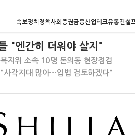
속보
정치
정책
사회
증권
금융
산업
테크
유통
건설
 "엔간히 더워야 살지"
 복지위 소속 10명 돈의동 현장점검
 "사각지대 많아…입법 검토하겠다"