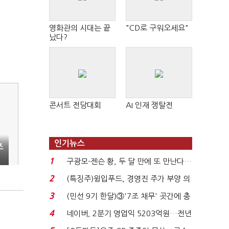
영화관의 시대는 끝
"CD로 구워오세요"
났다?
콘서트 전당대회
AI 인재 쟁탈전
인기뉴스
조
1
구광모-젠슨 황, 두 달 만에 또 만난다…
로봇·AI 등 논...
2
(특징주)윙입푸드, 경영진 주가 부양 의
지에 상한가...
3
(민선 9기 한달)③'7조 채무' 곳간에 충
격…추미애, 20년...
4
네이버, 2분기 영업익 5203억원…전년
비 0.2% 감소...