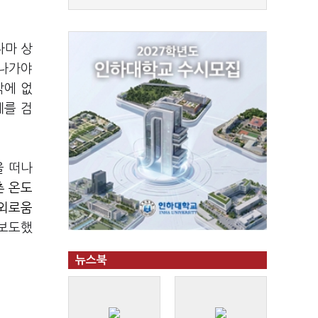
나마 상
 나가야
밖에 없
제를 검
을 떠나
촌 온도
 외로움
 보도했
뉴스북