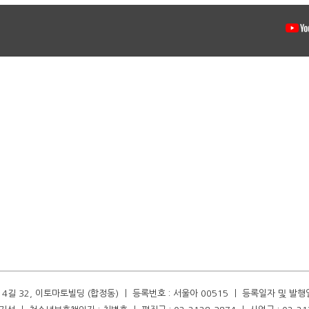
길 32, 이토마토빌딩 (합정동) ㅣ 등록번호 : 서울아 00515 ㅣ 등록일자 및 발행일자 :