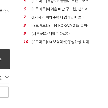
5
[IB토마토]유증·CB 줄줄이 무산…코스
닥 벌점 급증에 ...
6
[IB토마토]아워홈 떠난 구미현, 본느에
발 속도
340억 베팅…가...
7
전세사기 피해주택 매입 1만호 돌파…
누적 피해자 4만2...
8
[IB토마토]JB금융 RORWA 2% 돌파…
실적 견인은 은행 ...
9
(시론)꿈과 계획은 다르다
10
[IB토마토](AI 보험혁신)①생산성 최대
80% 개선…현실...
순