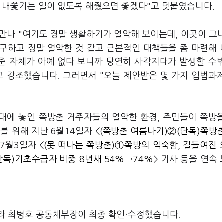
서 내쫓기는 일이 없도록 해줬으면 좋겠다"고 덧붙였습니다.
만나 "여기도 정말 생활하기가 열악해 보이는데, 이곳이 그
불구하고 정말 열악한 것 같고 근본적인 대책들을 좀 마련해
기준 자체가 아예 없다 보니까 당연히 사각지대가 발생할 수
고 강조했습니다. 그러면서 "오늘 제안받은 몇 가지 입법과
대에 놓인 쪽방촌 거주자들의 열악한 환경, 주민들이 쪽방
 위해 지난 6월14일자 <(
쪽방촌 여름나기)②(단독)쪽방
, 7월3일자 <
(못 떠나는 쪽방촌)①쪽방의 익숙함, 길들여진
단독)기초수급자 비중 8년새 54%→74%
> 기사 등을 연속
라 최병호 공동체부장이 최종 확인·수정했습니다.