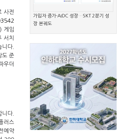
로 사전
가입자 증가·AIDC 성장…SKT 2분기 성
03542
장 본궤도
) 게임
투 서치
습니다.
상도 준
 파우더
합니다.
 플러스
사전예약