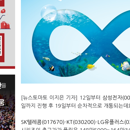
[뉴스토마토 이지은 기자] 12일부터
삼성전자(00
일까지 진행 후 19일부터 순차적으로 개통되는데요
SK텔레콤(017670)
·
KT(030200)
·
LG유플러스(03