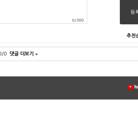
0
/
300
추천
0/0
댓글 더보기