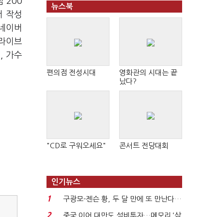
 200
뉴스북
서 작성
 네이버
 라이브
, 가수
편의점 전성시대
영화관의 시대는 끝
났다?
"CD로 구워오세요"
콘서트 전당대회
인기뉴스
1
구광모-젠슨 황, 두 달 만에 또 만난다…
로봇·AI 등 논...
2
중국 이어 대만도 설비투자…메모리 ‘삼