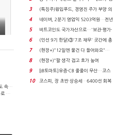
국전쟁’
3
(특징주)윙입푸드, 경영진 주가 부양 의
지에 상한가...
4
네이버, 2분기 영업익 5203억원…전년
비 0.2% 감소...
5
비트코인도 국가자산으로…'보관·평가·
처분' 기준은 ...
6
(민선 9기 한달)③'7조 채무' 곳간에 충
격…추미애, 20년...
7
(현장+)"12일엔 물건 다 들어와요"…
빈 매대 채우며 문 연 ...
8
(현장+)"팔 생각 접고 호가 높여
요"…'덜 똘똘한 한 채' 20...
9
[IB토마토]유증·CB 줄줄이 무산…코스
닥 벌점 급증에 ...
10
코스피, 장 초반 상승세…6400선 회복
티빙 첫 분기 흑자…"2031년까지 KBO 독점, 웨이브 합병도 속도"
시도
박윤영 KT 대표, AIDC 현장경영…"AX 플랫폼 핵심 인프라로 키운다"