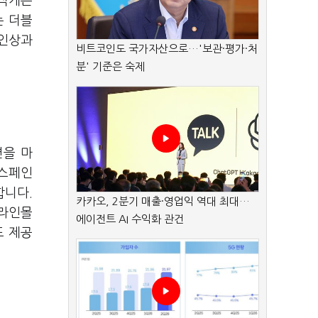
 적게는
는 더블
 인상과
비트코인도 국가자산으로…'보관·평가·처
분' 기준은 숙제
션을 마
 스페인
합니다.
카카오, 2분기 매출·영업익 역대 최대…
온라인몰
에이전트 AI 수익화 관건
도 제공