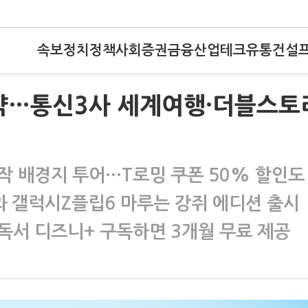
속보
정치
정책
사회
증권
금융
산업
테크
유통
건설
예약…통신3사 세계여행·더블스토
작 배경지 투어…T로밍 쿠폰 50% 할인도
와 갤럭시Z플립6 마루는 강쥐 에디션 출시
독서 디즈니+ 구독하면 3개월 무료 제공