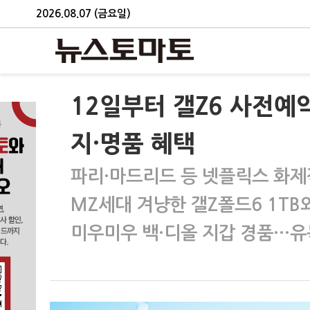
2026.08.07 (금요일)
12일부터 갤Z6 사전
지·명품 혜택
파리·마드리드 등 넷플릭스 화제
MZ세대 겨냥한 갤Z폴드6 1TB
미우미우 백·디올 지갑 경품…유