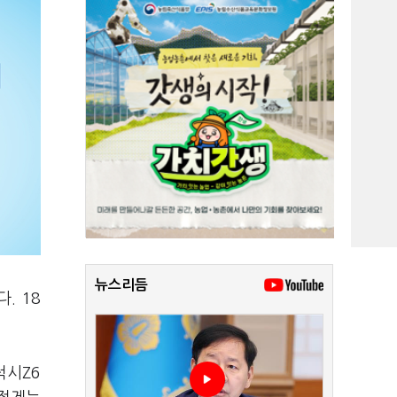
뉴스리듬
. 18
럭시Z6