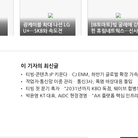
이
광케이블 확대 나선 LG
[IB토마토]빚 굴레에 갇
U+…SKB와 속도전
힌 휴림네트웍스…신사
업 계획도 '깜깜'
이 기자의 최신글
티빙·콘텐츠 IP 키운다…CJ ENM, 하반기 글로벌 확장 가속
작업자·통신망 이중 관리…통신3사, 폭염 비상대응 돌입