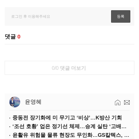
댓글
0
0/0
댓글 더보기
윤영혜
중동전 장기화에 미 무기고 ‘비상’…K방산 기회
‘조선 호황’ 업은 정기선 체제…승계 실탄 ‘고배당’ 주목
윤활유 위험물 물류 현장도 무인화…GS칼텍스, 디지털 전환 가속