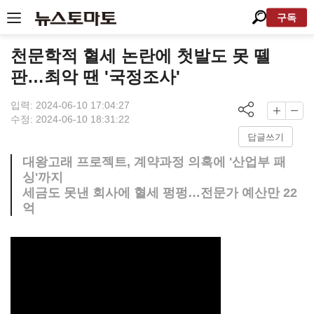
구독
천문학적 혈세 논란에 첫발도 못 뗄
판…최악 땐 '국정조사'
입력: 2024-06-10 17:04:27
수정: 2024-06-10 18:31:22
답글쓰기
대왕고래 프로젝트, 계약과정 의혹에 '산업부 패
싱'까지
세금도 못낸 회사에 혈세 펑펑…전문가 예산만 22
억